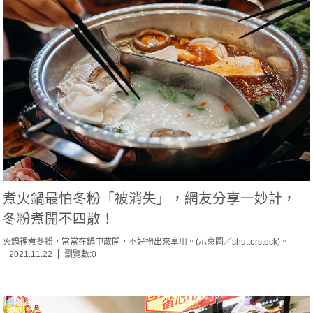
煮火鍋最怕冬粉「被消失」，網友分享一妙計，
冬粉煮開不四散！
火鍋裡煮冬粉，常常在鍋中散開，不好撈出來享用。(示意圖／shutterstock)。
2021.11.22
瀏覽數:0