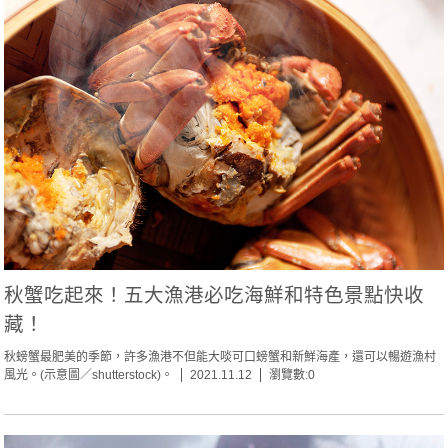
秋蟹吃起來！五大漁港必吃海鮮和特色景點快收
藏！
秋螃蟹最肥美的季節，許多漁港不但能大啖可口螃蟹和新鮮海產，還可以暢遊漁村
風光。(示意圖／shutterstock)。
2021.11.12
瀏覽數:0