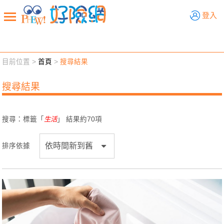
好險網
登入
目前位置 >
首頁
>
搜尋結果
新聞觀點
業務交流
好險懂生活
好險談健康
搜尋結果
退休先準備
好險學堂
輔銷工具
活動專區
搜尋：標籤「
生活
」 結果約
70
項
排序依據