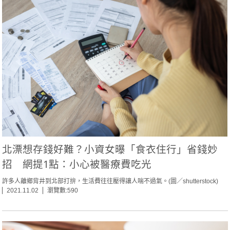
北漂想存錢好難？小資女曝「食衣住行」省錢妙
招 網提1點：小心被醫療費吃光
許多人離鄉背井到北部打拚，生活費往往壓得讓人喘不過氣。(圖／shutterstock)
2021.11.02
瀏覽數:590