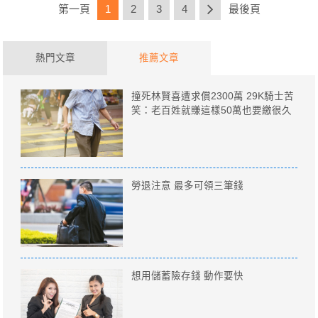
第一頁
1
2
3
4
最後頁
熱門文章
推薦文章
撞死林賢喜遭求償2300萬 29K騎士苦
笑：老百姓就賺這樣50萬也要繳很久
勞退注意 最多可領三筆錢
想用儲蓄險存錢 動作要快