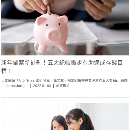
新年儲蓄新計劃！五大記帳撇步有助達成存錢目
標！
日本網站「サンキュ」最近分享一篇文章，指出記帳時需要注意的五大要點(示意圖
／shutterstock)。
2022.01.03
瀏覽數:0