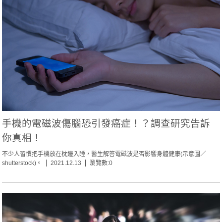
手機的電磁波傷腦恐引發癌症！？調查研究告訴
你真相！
不少人習慣把手機放在枕邊入睡，醫生解答電磁波是否影響身體健康(示意圖／
shutterstock)。
2021.12.13
瀏覽數:0