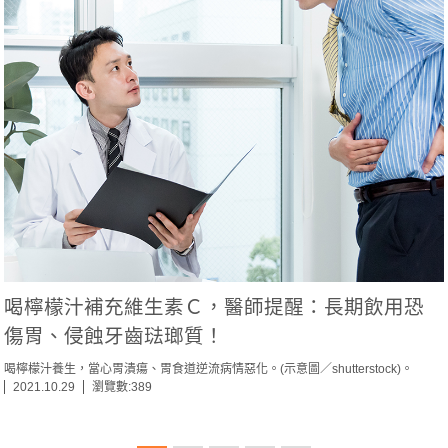
喝檸檬汁補充維生素Ｃ，醫師提醒：長期飲用恐
傷胃、侵蝕牙齒琺瑯質！
喝檸檬汁養生，當心胃潰瘍、胃食道逆流病情惡化。(示意圖／shutterstock)。
2021.10.29
瀏覽數:389