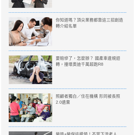
你知道嗎？頂尖業務都靠這三招創造
轉介紹名單
要賠慘了，怎麼辦？ 國產車違規迴
轉，撞壞奧迪千萬超跑R8
照顧者獨白／住在機構 形同被長照
2.0遺棄
勞退+勞保這樣領！不當下流老人