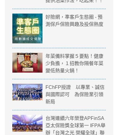
提供泡菜作法，吃起來！！
好險網，準客戶生態圈 - 預
測保戶保險興趣及投保熱度
年菜備料掌握５要點！健康
少負擔，１招教你隔餐年菜
變低熱量火鍋！
FChFP授證 以專業、誠信
與國際認可 為保險業引領
新局
麗菜跌到銅板價！營養師提供泡菜作法，
台灣連續六年榮登APFinSA
亞太保險獎全球第一 IFPA舉
辦「台灣之光 榮耀全球」聯