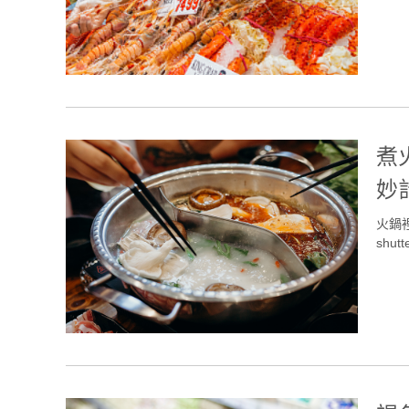
煮
妙
火鍋
shutt