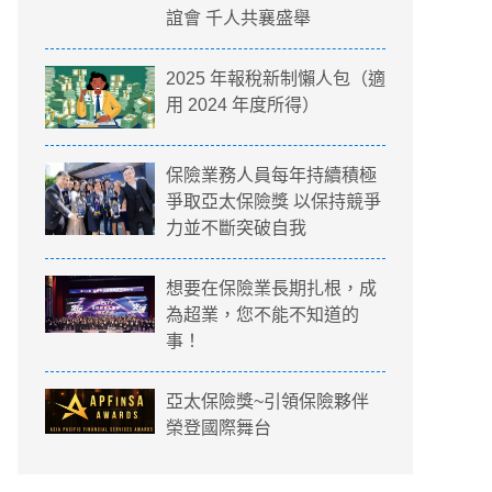
誼會 千人共襄盛舉
2025 年報稅新制懶人包（適
用 2024 年度所得）
保險業務人員每年持續積極
爭取亞太保險獎 以保持競爭
力並不斷突破自我
想要在保險業長期扎根，成
為超業，您不能不知道的
事！
亞太保險獎~引領保險夥伴
榮登國際舞台