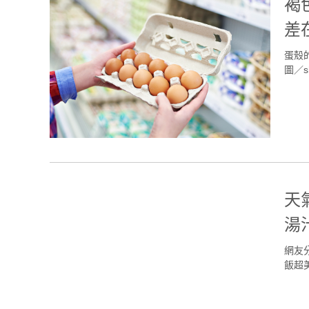
褐
差
蛋殼
圖／sh
天
湯
網友
飯超美