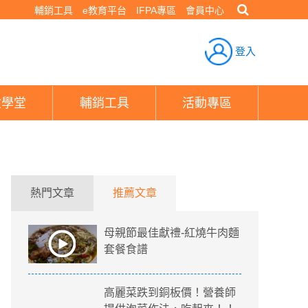
輔銷工具
e教育平台
IFPA專區
會員中心
登入
險學堂
輔銷工具
活動專區
熱門文章
推薦文章
母親節最佳獻禮-紅燒牛肉麵
套餐食譜
高麗菜跌到銅板價！營養師