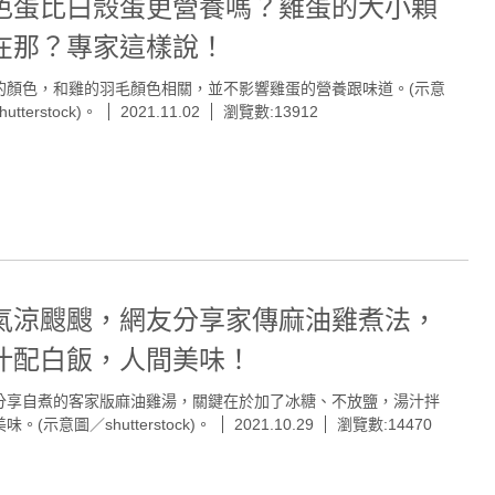
色蛋比白殼蛋更營養嗎？雞蛋的大小顆
在那？專家這樣說！
的顏色，和雞的羽毛顏色相關，並不影響雞蛋的營養跟味道。(示意
utterstock)。
2021.11.02
瀏覽數:13912
氣涼颼颼，網友分享家傳麻油雞煮法，
汁配白飯，人間美味！
分享自煮的客家版麻油雞湯，關鍵在於加了冰糖、不放鹽，湯汁拌
味。(示意圖／shutterstock)。
2021.10.29
瀏覽數:14470