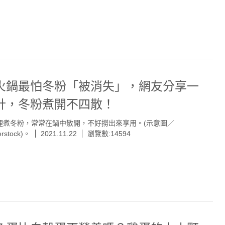
火鍋最怕冬粉「被消失」，網友分享一
計，冬粉煮開不四散！
裡煮冬粉，常常在鍋中散開，不好撈出來享用。(示意圖／
erstock)。
2021.11.22
瀏覽數:14594