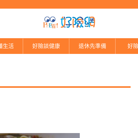
好險網
懂生活
好險談健康
退休先準備
好