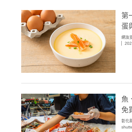
第
蛋
網友提
202
魚
免
彰化
shutt