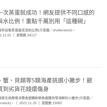
一次蒸蛋就成功！網友提供不同口感的
與水比例！重點千萬別用「這種碗」
供自製蒸蛋最佳混和比例(示意圖／shutterstock)。
1.12.01
瀏覽數:34117
、蟹、貝類等5類海產挑選小撇步！避
買到劣貨花錢還傷身
縣衛生局教導消費者選購新鮮魚蝦蟹貝等海鮮的小撇步(示意圖／
erstock)。
2021.11.25
瀏覽數:15082