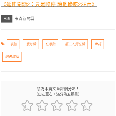
《延伸閱讀2：只是臨停 讓他慘賠238萬》
東森新聞雲
車險
意外險
任意險
第三人責任險
車禍
過失致死
請為本篇文章評個分吧！
（由左至右，滿分為五顆星）