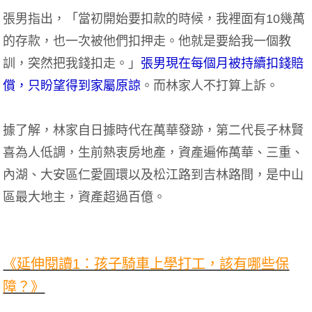
張男指出，「當初開始要扣款的時候，我裡面有10幾萬
的存款，也一次被他們扣押走。他就是要給我一個教
訓，突然把我錢扣走。」
張男現在每個月被持續扣錢賠
償，只盼望得到家屬原諒
。而林家人不打算上訴。
據了解，林家自日據時代在萬華發跡，第二代長子林賢
喜為人低調，生前熱衷房地產，資產遍佈萬華、三重、
內湖、大安區仁愛圓環以及松江路到吉林路間，是中山
區最大地主，資產超過百億。
#林賢喜 #帝王條款 #應注意未注意 #恐龍法官 #強制險 #第
三人責任險 #超額責任險
《延伸閱讀1：孩子騎車上學打工，該有哪些保
障？》