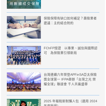
保險保障有缺口如何補足？壽險業者
建議：主約結合附約
FChFP授證 以專業、誠信與國際認
可 為保險業引領新局
台灣連續六年榮登APFinSA亞太保險
獎全球第一 IFPA舉辦「台灣之光 榮
耀全球」聯誼會 千人共襄盛舉
2025 年報稅新制懶人包（適用 2024
年度所得）