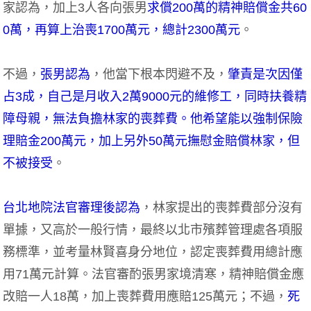
家認為，加上3人各向張男
求償200萬的精神賠償金共60
0萬，再算上治喪1700萬元，總計2300萬元
。
不過，
張男認為
，他當下根本閃避不及，
肇責是次因僅
占3成，自己是月收入2萬9000元的維修工，同時扶養精
障母親，無法負擔林家的喪葬費。他希望能以強制保險
理賠金200萬元，加上另外50萬元撫慰金賠償林家，但
不被接受
。
台北地院法官審理後認為
，林家提出的喪葬費部分沒有
單據，又高於一般行情，最終以北市殯葬管理處各項服
務標準，並考量林賢喜身分地位，認定喪葬費用總計應
用71萬元計算。法官審酌張男家境清寒，精神賠償金應
改賠一人18萬，加上喪葬費用應賠125萬元；不過，
死