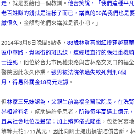
走
，就是要給他一個教訓。
他苦笑說，「我們這種平凡
老百姓賺的錢就是這樣子而已，講真的50萬我們也是要
繳很久
，金額對他們來講就是很小吧。」
2014年3月8日晚間6點多，
88歲林賢喜闖紅燈穿越萬華
區中華路、貴陽街的斑馬線，遭綠燈直行的張姓重機騎
士撞死
，他位於台北市民權東路與吉林路交叉口的福全
醫院因此永久停業。
張男被法院依過失致死判刑6個
月，得易科罰金18萬元定讞
。
但
林家三兄妹認為，父親生前為福全醫院院長，在洗腎
界相當有名
，幫助過許多患者，
所得每年高達上億元，
且具社會地位及聲望；加上殯葬儀式隆重
，包括買墓地
等等共花1711萬元，因此向騎士提出損害賠償告訴。林