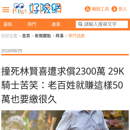
撞死林賢喜遭求償2300萬 29K騎
輔銷工具
登入
最新
熱門
產業
目前位置 >
首頁
>
新聞觀點
>
時事
>
熱門話題
新聞觀點
業務交流
好險懂生活
好險談健康
2018/08/29
退休先準備
好險學堂
輔銷工具
活動專區
撞死林賢喜遭求償2300萬 29K
騎士苦笑：老百姓就賺這樣50
萬也要繳很久