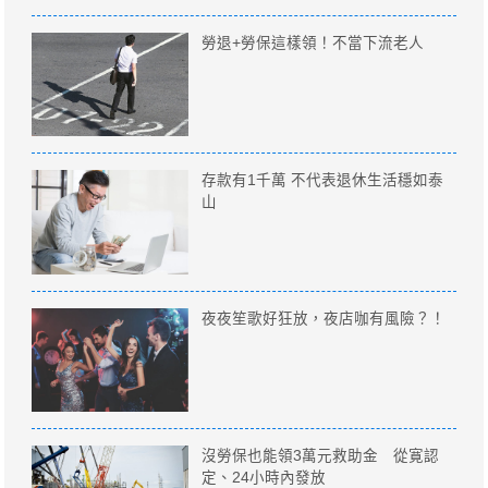
勞退+勞保這樣領！不當下流老人
存款有1千萬 不代表退休生活穩如泰
山
夜夜笙歌好狂放，夜店咖有風險？！
沒勞保也能領3萬元救助金 從寛認
定、24小時內發放