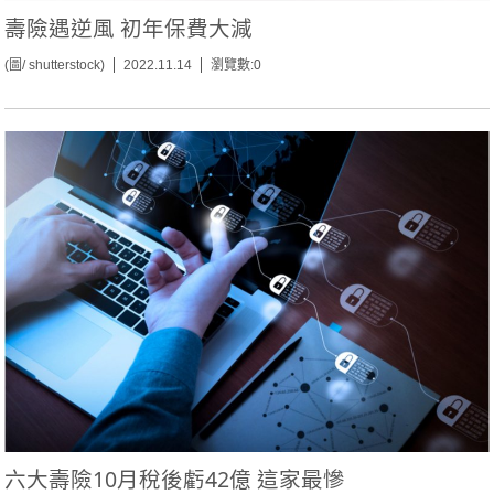
壽險遇逆風 初年保費大減
(圖/ shutterstock)
2022.11.14
瀏覽數:0
六大壽險10月稅後虧42億 這家最慘