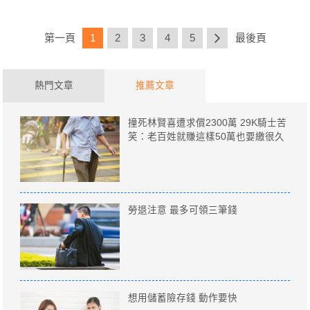
第一頁
1
2
3
4
5
最後頁
熱門文章
推薦文章
撞死林賢喜遭求償2300萬 29K騎士苦
笑：老百姓就賺這樣50萬也要繳很久
勞退注意 最多可領三筆錢
想用儲蓄險存錢 動作要快