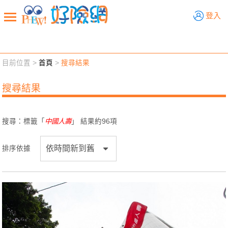
好險網
登入
目前位置 >
首頁
>
搜尋結果
新聞觀點
業務交流
好險懂生活
好險談健康
搜尋結果
退休先準備
好險學堂
輔銷工具
活動專區
搜尋：標籤「
中國人壽
」 結果約
96
項
排序依據