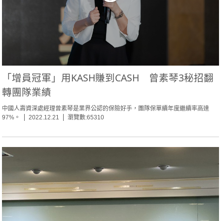
「增員冠軍」用KASH賺到CASH 曾素琴3秘招翻
轉團隊業績
中國人壽資深處經理曾素琴是業界公認的保險好手，團隊保單續年度繼續率高達
97%。
2022.12.21
瀏覽數:65310