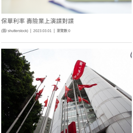
保單利率 壽險業上演諜對諜
(圖/ shutterstock)
2023.03.01
瀏覽數:0