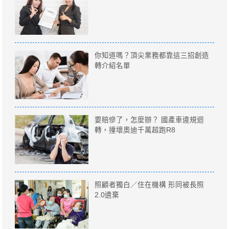
你知道嗎？頂尖業務都靠這三招創造
轉介紹名單
要賠慘了，怎麼辦？ 國產車違規迴
轉，撞壞奧迪千萬超跑R8
照顧者獨白／住在機構 形同被長照
2.0遺棄