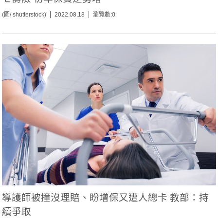
(圖/ shutterstock)
2022.08.18
瀏覽數:0
導護師被撞沒理賠、盼增保又遭人總卡 教部：持
續爭取