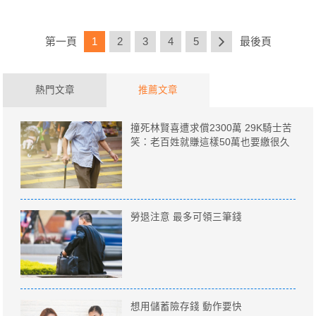
第一頁
1
2
3
4
5
最後頁
熱門文章
推薦文章
撞死林賢喜遭求償2300萬 29K騎士苦
笑：老百姓就賺這樣50萬也要繳很久
勞退注意 最多可領三筆錢
想用儲蓄險存錢 動作要快