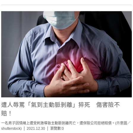
遭人辱罵「氣到主動脈剝離」猝死 傷害險不
賠！
一名男子因情緒上遭受刺激導致主動脈剝離死亡，遭保險公司拒絕賠償。(示意圖／
shutterstock)
2021.12.30
瀏覽數:0