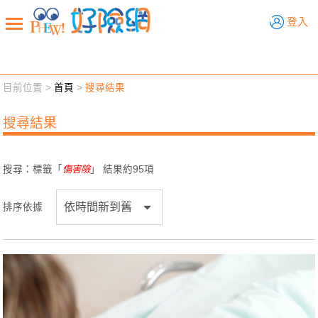
好險網
登入
目前位置 >
首頁
>
搜尋結果
新聞觀點
業務交流
好險懂生活
好險談健康
搜尋結果
退休先準備
好險學堂
輔銷工具
活動專區
搜尋：標籤「
傷害險
」 結果約
95
項
排序依據