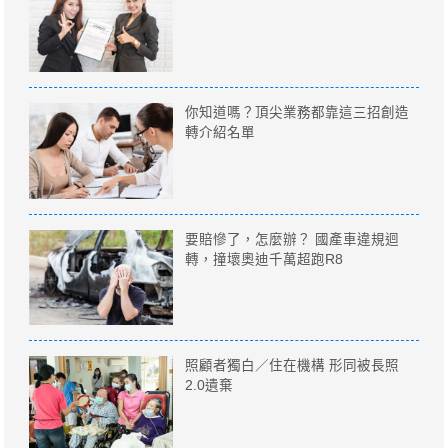
你知道嗎？頂尖業務都靠這三招創造
轉介紹名單
要賠慘了，怎麼辦？ 國產車違規迴
轉，撞壞奧迪千萬超跑R8
照顧者獨白／住在機構 形同被長照
2.0遺棄