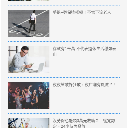
勞退+勞保這樣領！不當下流老人
存款有1千萬 不代表退休生活穩如泰
山
夜夜笙歌好狂放，夜店咖有風險？！
沒勞保也能領3萬元救助金 從寛認
定、24小時內發放