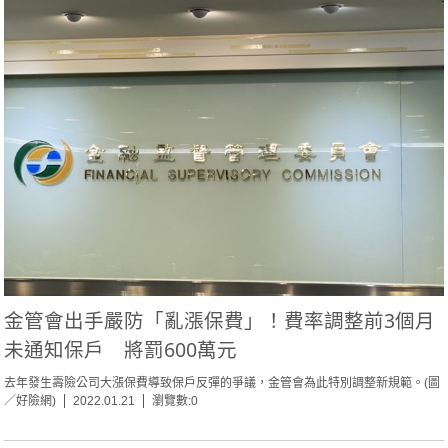
金管會出手嚴防「亂漲保費」！費率調整前3個月
未通知保戶 將罰600萬元
去年發生壽險公司大漲保費導致保戶反彈的爭議，金管會為此特別調整新規範。(圖
／好險網)
2022.01.21
瀏覽數:0