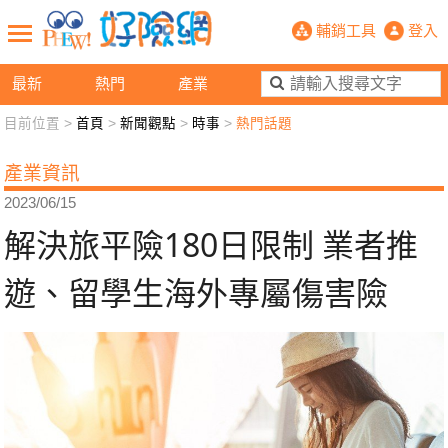
解決旅平險180日限制 業者推遊、留
輔銷工具
登入
最新
熱門
產業
目前位置 >
首頁
>
新聞觀點
>
時事
>
熱門話題
新聞觀點
業務交流
好險懂生活
好險談健康
產業資訊
退休先準備
好險學堂
輔銷工具
活動專區
2023/06/15
解決旅平險180日限制 業者推
遊、留學生海外專屬傷害險