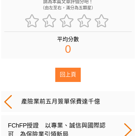
請為本篇文章評個分吧！
（由左至右，滿分為五顆星）
平均分數
0
回上頁
產險業前五月簽單保費達千億
FChFP授證 以專業、誠信與國際認
可 為保險業引領新局