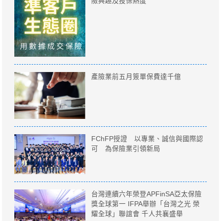
險興趣及投保熱度
產險業前五月簽單保費達千億
FChFP授證 以專業、誠信與國際認
可 為保險業引領新局
台灣連續六年榮登APFinSA亞太保險
獎全球第一 IFPA舉辦「台灣之光 榮
耀全球」聯誼會 千人共襄盛舉