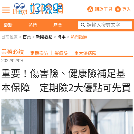
重要！傷害險、健康險補足基本保障 
輔銷工具
登入
最新
熱門
產業
目前位置 >
首頁
>
新聞觀點
>
時事
>
熱門話題
新聞觀點
業務交流
好險懂生活
好險談健康
業務必讀
定期壽險
醫療險
重大傷病險
退休先準備
好險學堂
輔銷工具
活動專區
2022/02/09
重要！傷害險、健康險補足基
本保障 定期險2大優點可先買