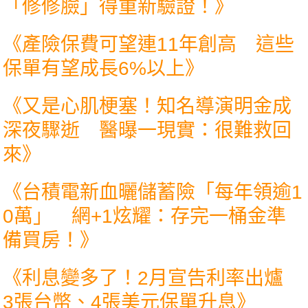
「修修臉」得重新驗證！
》
《
產險保費可望連11年創高 這些
保單有望成長6%以上
》
《
又是心肌梗塞！知名導演明金成
深夜驟逝 醫曝一現實：很難救回
來
》
《
台積電新血曬儲蓄險「每年領逾1
0萬」 網+1炫耀：存完一桶金準
備買房！
》
《
利息變多了！2月宣告利率出爐
3張台幣、4張美元保單升息
》