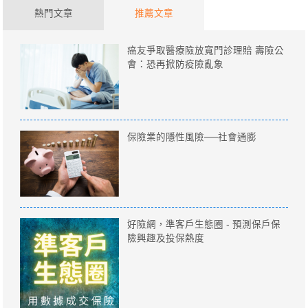
熱門文章
推薦文章
癌友爭取醫療險放寬門診理賠 壽險公
會：恐再掀防疫險亂象
保險業的隱性風險──社會通膨
好險網，準客戶生態圈 - 預測保戶保
險興趣及投保熱度