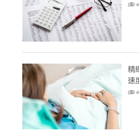
(圖/ s
精
速
(圖/ s