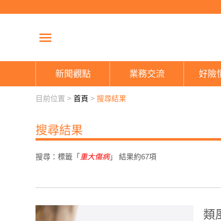
新聞觀點
業務交流
好險
目前位置 >
首頁
>
搜尋結果
搜尋結果
搜尋：標籤「
重大傷病
」 結果約
67
項
類