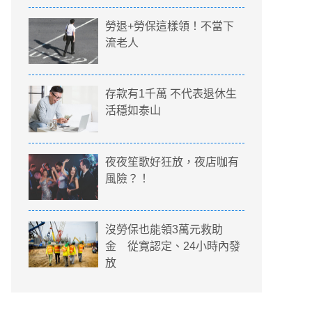
勞退+勞保這樣領！不當下
流老人
存款有1千萬 不代表退休生
活穩如泰山
夜夜笙歌好狂放，夜店咖有
風險？！
沒勞保也能領3萬元救助
金 從寛認定、24小時內發
放