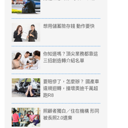
想用儲蓄險存錢 動作要快
你知道嗎？頂尖業務都靠這
三招創造轉介紹名單
要賠慘了，怎麼辦？ 國產車
違規迴轉，撞壞奧迪千萬超
跑R8
照顧者獨白／住在機構 形同
被長照2.0遺棄