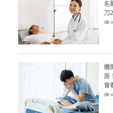
名
刀
(圖/ s
攤
房
會
(圖/ s