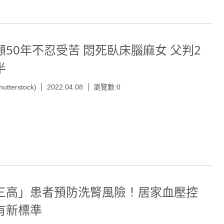
顧50年不忍受苦 悶死臥床腦麻女 父判2
半
hutterstock)
2022.04.08
瀏覽數:0
三高」患者預防洗腎風險！居家血壓控
有新標準