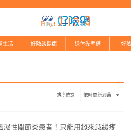
好險網
懂生活
好險談健康
退休先準備
好
排序依據
風濕性關節炎患者！只能用錢來減緩疼