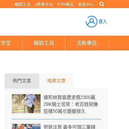
輔銷工具
e教育平台
IFPA專區
會員中心
登入
險學堂
輔銷工具
活動專區
熱門文章
推薦文章
撞死林賢喜遭求償2300萬
29K騎士苦笑：老百姓就賺
這樣50萬也要繳很久
勞退注意 最多可領三筆錢