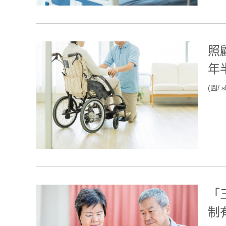
照
年
(圖/ s
「
制