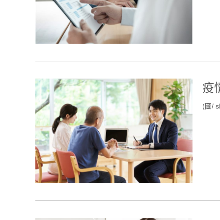
疫
(圖/ s