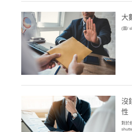
大
(圖/ s
沒
性
對於
shutt