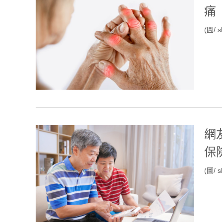
痛
(圖/ s
網
保
(圖/ s