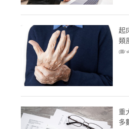
起
類
(圖/ s
重
多