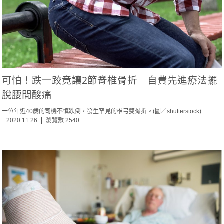
可怕！跌一跤竟讓2節脊椎骨折 自費先進療法擺
脫腰間酸痛
一位年近40歲的司機不慎跌倒，發生罕見的椎弓雙骨折。(圖／shutterstock)
2020.11.26
瀏覽數:2540