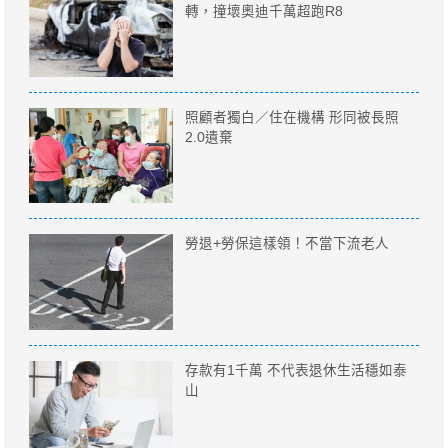
轉，撞壞奧迪千萬超跑R8
照顧者獨白／住在機構 形同被長照
2.0遺棄
勞退+勞保這樣領！不當下流老人
存款有1千萬 不代表退休生活穩如泰
山