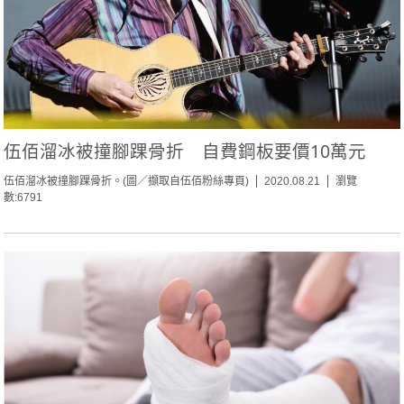
伍佰溜冰被撞腳踝骨折 自費鋼板要價10萬元
伍佰溜冰被撞腳踝骨折。(圖／擷取自伍佰粉絲專頁)
2020.08.21
瀏覽
數:6791