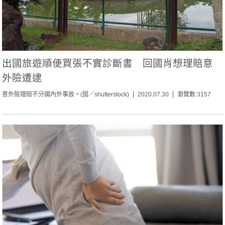
出國旅遊順便買張不實診斷書 回國肖想理賠意
外險遭逮
意外險理賠不分國內外事故。(圖／shutterstock)
2020.07.30
瀏覽數:3157