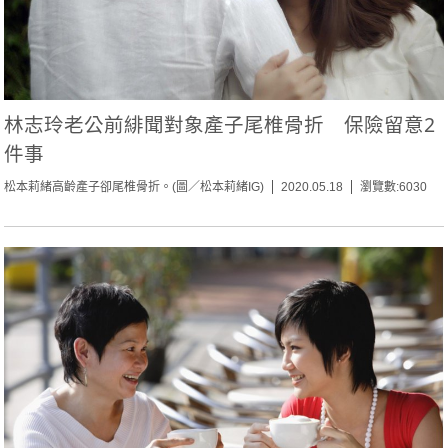
林志玲老公前緋聞對象產子尾椎骨折 保險留意2
件事
松本莉緒高齡產子卻尾椎骨折。(圖／松本莉緒IG)
2020.05.18
瀏覽數:6030