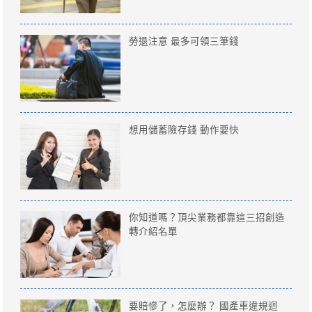
勞退注意 最多可領三筆錢
想用儲蓄險存錢 動作要快
你知道嗎？頂尖業務都靠這三招創造
轉介紹名單
要賠慘了，怎麼辦？ 國產車違規迴