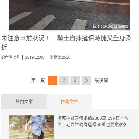
未注意車前狀況！ 騎士自摔撞保時捷又全身骨
折
記者陳以昇
2019.12.06
瀏覽數:2510
第一頁
1
2
3
最後頁
熱門文章
推薦文章
撞死林賢喜遭求償2300萬 29K騎士苦
笑：老百姓就賺這樣50萬也要繳很久