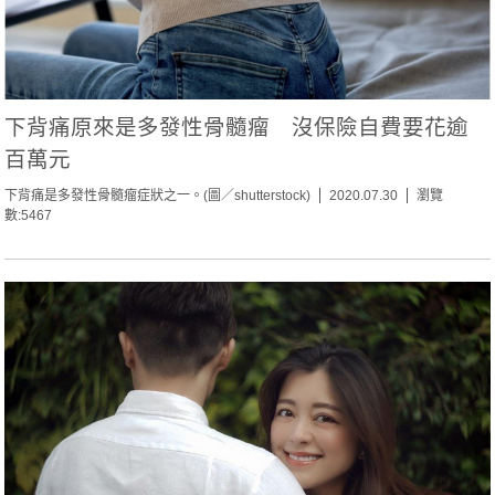
下背痛原來是多發性骨髓瘤 沒保險自費要花逾
百萬元
下背痛是多發性骨髓瘤症狀之一。(圖／shutterstock)
2020.07.30
瀏覽
數:5467