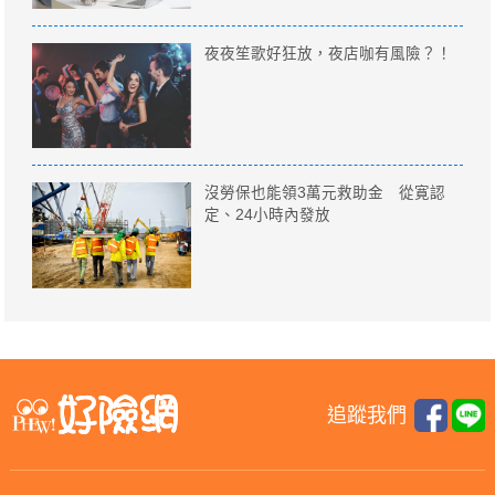
夜夜笙歌好狂放，夜店咖有風險？！
沒勞保也能領3萬元救助金 從寛認
定、24小時內發放
追蹤我們