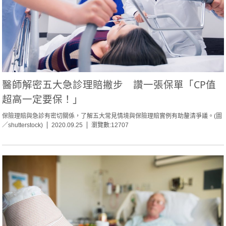
醫師解密五大急診理賠撇步 讚一張保單「CP值
超高一定要保！」
保險理賠與急診有密切關係，了解五大常見情境與保險理賠實例有助釐清爭議。(圖
／shutterstock)
2020.09.25
瀏覽數:12707