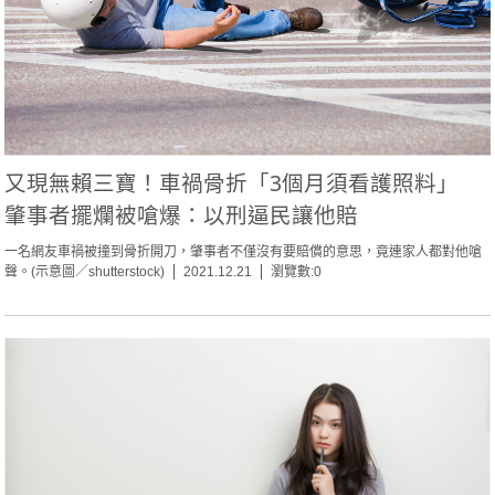
又現無賴三寶！車禍骨折「3個月須看護照料」
肇事者擺爛被嗆爆：以刑逼民讓他賠
一名網友車禍被撞到骨折開刀，肇事者不僅沒有要賠償的意思，竟連家人都對他嗆
聲。(示意圖／shutterstock)
2021.12.21
瀏覽數:0