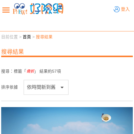
好險網
登入
目前位置 >
首頁
>
搜尋結果
新聞觀點
業務交流
好險懂生活
好險談健康
搜尋結果
退休先準備
好險學堂
輔銷工具
活動專區
搜尋：標籤「
骨折
」 結果約
57
項
排序依據