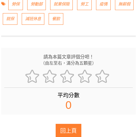
勞保
勞動部
就業保險
勞工
疫情
無薪假
就保
減班休息
餐飲
請為本篇文章評個分吧！
（由左至右，滿分為五顆星）
平均分數
0
回上頁