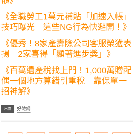
額
》
《
全職勞工1萬元補貼「加速入帳」
技巧曝光 這些NG行為快避開！
》
《
優秀！8家產壽險公司客服榮獲表
揚 2家喜得「顯著進步獎」
》
《
百萬遺產稅找上門！1,000萬贈配
偶一個地方算錯引重稅 靠保單一
招神解
》
好險網