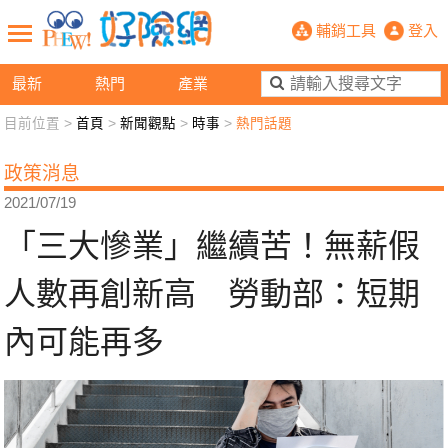
「三大慘業」繼續苦！無薪假人數再創
輔銷工具
登入
最新
熱門
產業
目前位置 >
首頁
>
新聞觀點
>
時事
>
熱門話題
新聞觀點
業務交流
好險懂生活
好險談健康
政策消息
退休先準備
好險學堂
輔銷工具
活動專區
2021/07/19
「三大慘業」繼續苦！無薪假
人數再創新高 勞動部：短期
內可能再多