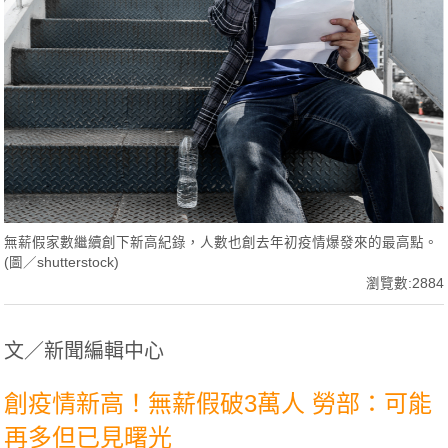
無薪假家數繼續創下新高紀錄，人數也創去年初疫情爆發來的最高點。
(圖／shutterstock)
瀏覽數:2884
文／新聞編輯中心
創疫情新高！無薪假破3萬人 勞部：可能
再多但已見曙光