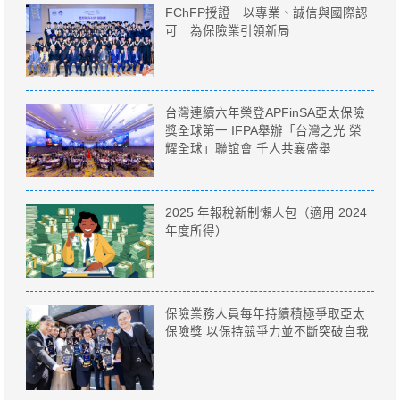
FChFP授證 以專業、誠信與國際認
可 為保險業引領新局
台灣連續六年榮登APFinSA亞太保險
獎全球第一 IFPA舉辦「台灣之光 榮
耀全球」聯誼會 千人共襄盛舉
2025 年報稅新制懶人包（適用 2024
年度所得）
保險業務人員每年持續積極爭取亞太
保險獎 以保持競爭力並不斷突破自我