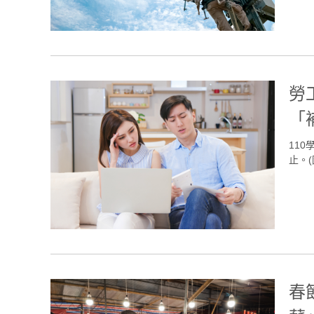
勞
「
11
止。(圖
春