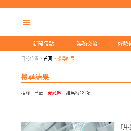
新聞觀點
業務交流
好險
目前位置 >
首頁
>
搜尋結果
搜尋結果
搜尋：標籤「
勞動部
」 結果約
221
項
明