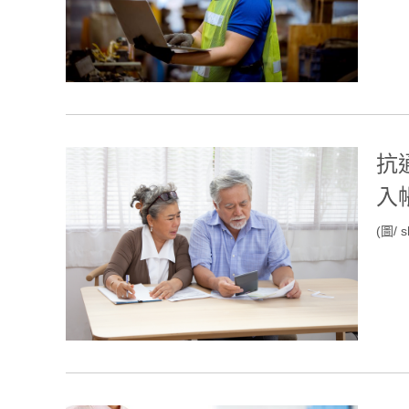
抗
入
(圖/ s