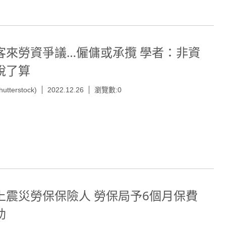
客來勞資爭議…僱傭或承攬 學者：非資
說了算
hutterstock)
2022.12.26
瀏覽數:0
上震災勞保保險人 勞保局予6個月保費
助