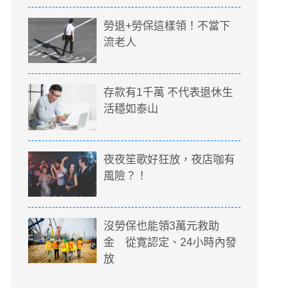
勞退+勞保這樣領！不當下
流老人
存款有1千萬 不代表退休生
活穩如泰山
夜夜笙歌好狂放，夜店咖有
風險？！
沒勞保也能領3萬元救助
金 從寛認定、24小時內發
放