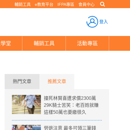
輔銷工具
e教育平台
IFPA專區
會員中心
登入
險學堂
輔銷工具
活動專區
熱門文章
推薦文章
撞死林賢喜遭求償2300萬
29K騎士苦笑：老百姓就賺
這樣50萬也要繳很久
勞退注意 最多可領三筆錢