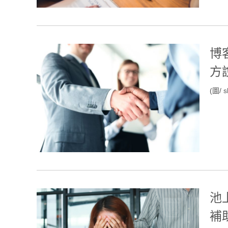
博
方
(圖/ s
池
補