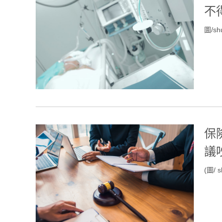
不
圖/shu
保
議
(圖/ s