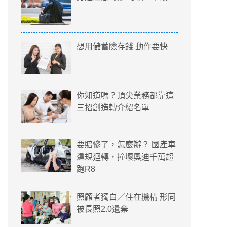
想用儲蓄險存錢 動作要快
你知道嗎？頂尖業務都靠這
三招創造轉介紹名單
要賠慘了，怎麼辦？ 國產車
違規迴轉，撞壞奧迪千萬超
跑R8
照顧者獨白／住在機構 形同
被長照2.0遺棄