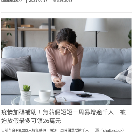
shutterstock）
2021.06.17
瀏覽數:3043
疫情加碼補助！無薪假短短一周暴增逾千人 被
迫放假最多可領26萬元
目前全台有6,383人放無薪假，短短一周時間暴增逾千人。（圖／shutterstock）