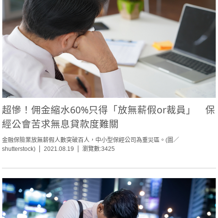
超慘！佣金縮水60%只得「放無薪假or裁員」 保
經公會苦求無息貸款度難關
金融保險業放無薪假人數突破百人，中小型保經公司為重災區。(圖／
shutterstock)
2021.08.19
瀏覽數:3425