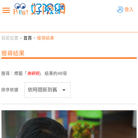
好險網
登入
目前位置 >
首頁
>
搜尋結果
新聞觀點
業務交流
好險懂生活
好險談健康
搜尋結果
退休先準備
好險學堂
輔銷工具
活動專區
搜尋：標籤「
無薪假
」 結果約
48
項
排序依據