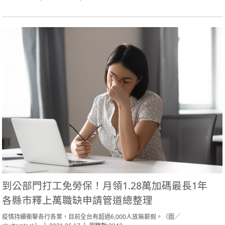
到公部門打工免勞保！月領1.28萬加碼最長1年
各縣市釋上萬職缺申請管道總整理
疫情持續衝擊各行各業，目前全台有超過6,000人放無薪假。（圖／