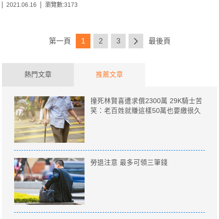
2021.06.16
瀏覽數:3173
第一頁
1
2
3
最後頁
熱門文章
推薦文章
撞死林賢喜遭求償2300萬 29K騎士苦
笑：老百姓就賺這樣50萬也要繳很久
勞退注意 最多可領三筆錢