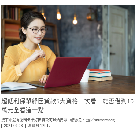
超低利保單紓困貸款5大資格一次看 能否借到10
萬元全看這一點
接下來還有優利保單紓困貸款可以給民眾申請救急。(圖／shutterstock)
2021.06.28
瀏覽數:12917