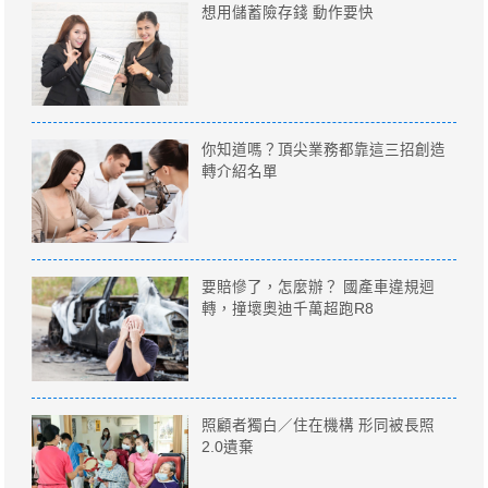
想用儲蓄險存錢 動作要快
你知道嗎？頂尖業務都靠這三招創造
轉介紹名單
要賠慘了，怎麼辦？ 國產車違規迴
轉，撞壞奧迪千萬超跑R8
照顧者獨白／住在機構 形同被長照
2.0遺棄