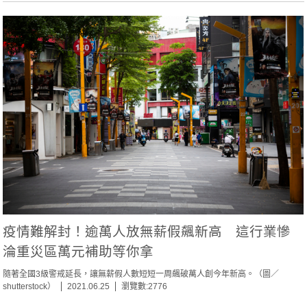
疫情難解封！逾萬人放無薪假飆新高 這行業慘
淪重災區萬元補助等你拿
隨著全國3級警戒延長，讓無薪假人數短短一周飆破萬人創今年新高。（圖／
shutterstock）
2021.06.25
瀏覽數:2776