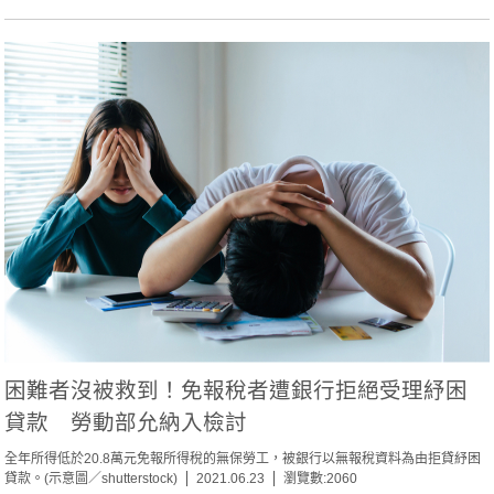
困難者沒被救到！免報稅者遭銀行拒絕受理紓困
貸款 勞動部允納入檢討
全年所得低於20.8萬元免報所得稅的無保勞工，被銀行以無報稅資料為由拒貸紓困
貸款。(示意圖／shutterstock)
2021.06.23
瀏覽數:2060