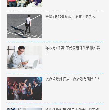
勞退+勞保這樣領！不當下流老人
存款有1千萬 不代表退休生活穩如泰
山
夜夜笙歌好狂放，夜店咖有風險？！
沒勞保也能領3萬元救助金 從寛認