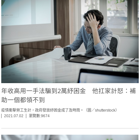
年收高用一手法騙到2萬紓困金 他扛家計怒：補
助一個都領不到
疫情衝擊勞工生計，政府發放紓困金成了及時雨。（圖／shutterstock）
2021.07.02
瀏覽數:9674