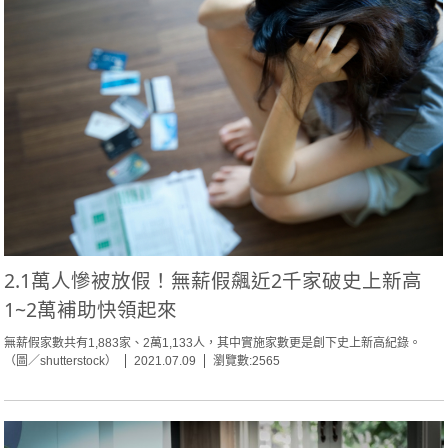
2.1萬人慘被放假！無薪假飆近2千家破史上新高
1~2萬補助快領起來
無薪假家數共有1,883家、2萬1,133人，其中實施家數更是創下史上新高紀錄。
（圖／shutterstock）
2021.07.09
瀏覽數:2565