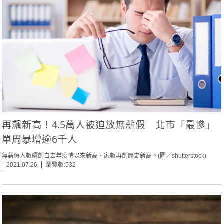
再飆新高！4.5萬人被迫放無薪假 北市「最慘」
單周暴增逾6千人
無薪假人數續創自去年疫情以來新高、家數再創歷史新高。(圖／shutterstock)
2021.07.26
瀏覽數:532