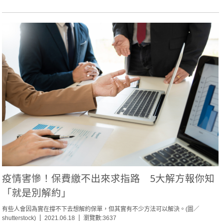
疫情害慘！保費繳不出來求指路 5大解方報你知
「就是別解約」
有些人會因為實在撐不下去想解約保單，但其實有不少方法可以解決。(圖／
shutterstock)
2021.06.18
瀏覽數:3637