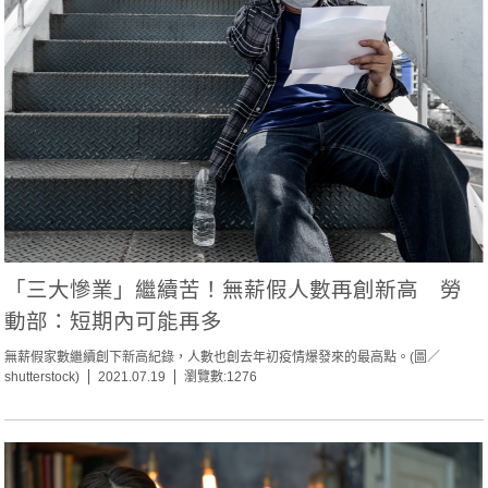
「三大慘業」繼續苦！無薪假人數再創新高 勞
動部：短期內可能再多
無薪假家數繼續創下新高紀錄，人數也創去年初疫情爆發來的最高點。(圖／
shutterstock)
2021.07.19
瀏覽數:1276