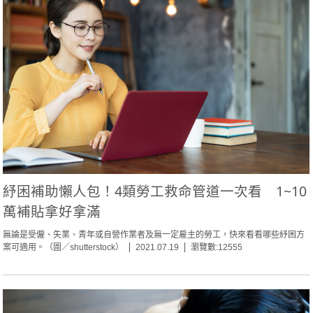
紓困補助懶人包！4類勞工救命管道一次看 1~10
萬補貼拿好拿滿
無論是受僱、失業、青年或自營作業者及無一定雇主的勞工，快來看看哪些紓困方
案可適用。（圖／shutterstock）
2021.07.19
瀏覽數:12555