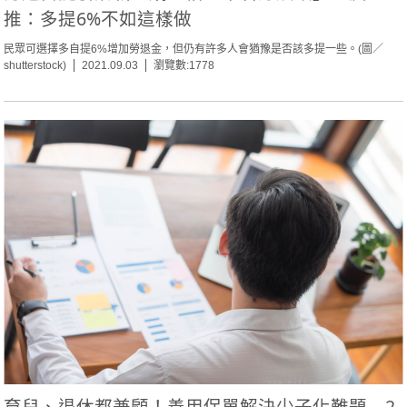
推：多提6%不如這樣做
民眾可選擇多自提6%增加勞退金，但仍有許多人會猶豫是否該多提一些。(圖／
shutterstock)
2021.09.03
瀏覽數:1778
育兒、退休都兼顧！善用保單解決少子化難題 2