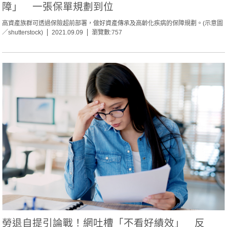
障」 一張保單規劃到位
高資產族群可透過保險超前部署，做好資產傳承及高齡化疾病的保障規劃。(示意圖
／shutterstock)
2021.09.09
瀏覽數:757
勞退自提引論戰！網吐槽「不看好績效」 反