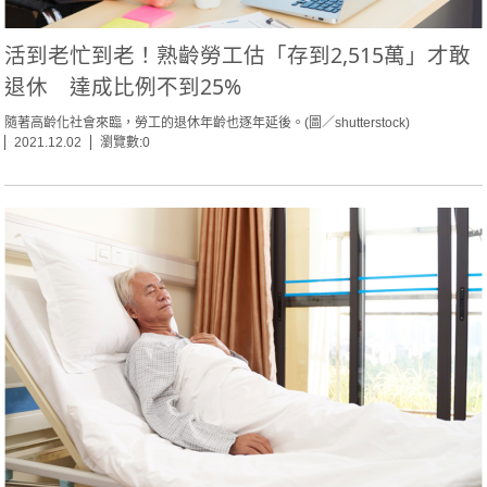
活到老忙到老！熟齡勞工估「存到2,515萬」才敢
退休 達成比例不到25%
隨著高齡化社會來臨，勞工的退休年齡也逐年延後。(圖／shutterstock)
2021.12.02
瀏覽數:0