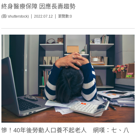
終身醫療保障 因應長壽趨勢
(圖/ shutterstock)
2022.07.12
瀏覽數:0
慘！40年後勞動人口養不起老人 網嘆：七、八