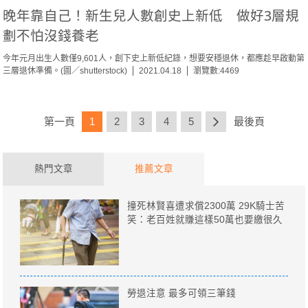
晚年靠自己！新生兒人數創史上新低 做好3層規
劃不怕沒錢養老
今年元月出生人數僅9,601人，創下史上新低紀錄，想要安穩退休，都應趁早啟動第
三層退休準備。(圖／shutterstock)
2021.04.18
瀏覽數:4469
第一頁
1
2
3
4
5
最後頁
熱門文章
推薦文章
撞死林賢喜遭求償2300萬 29K騎士苦
笑：老百姓就賺這樣50萬也要繳很久
勞退注意 最多可領三筆錢