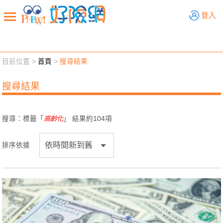
好險網
登入
目前位置 >
首頁
>
搜尋結果
新聞觀點
業務交流
好險懂生活
好險談健康
搜尋結果
退休先準備
好險學堂
輔銷工具
活動專區
搜尋：標籤「
高齡化
」 結果約
104
項
排序依據