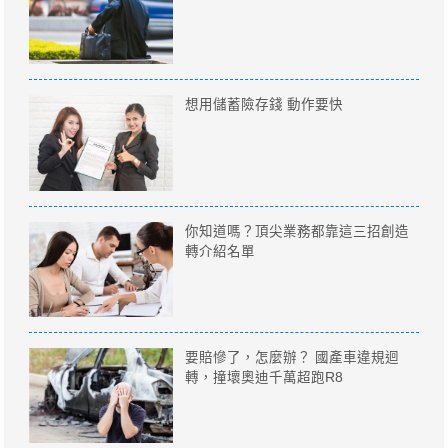
想用儲蓄險存錢 動作要快
你知道嗎？頂尖業務都靠這三招創造
轉介紹名單
要賠慘了，怎麼辦？ 國產車違規迴
轉，撞壞奧迪千萬超跑R8