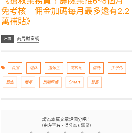
《
搶救業務員！壽險業推6~8個月
免考核 佣金加碼每月最多還有2.2
萬補貼
》
商周財富網
長照
退休
退休金
高齡化
信託
少子化
基金
老年
長期照護
Smart
智富
請為本篇文章評個分吧！
（由左至右，滿分為五顆星）