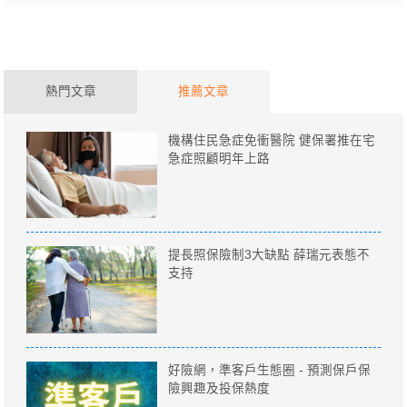
熱門文章
推薦文章
機構住民急症免衝醫院 健保署推在宅
急症照顧明年上路
提長照保險制3大缺點 薛瑞元表態不
支持
好險網，準客戶生態圈 - 預測保戶保
險興趣及投保熱度