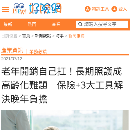
老年開銷自己扛！長期照護成高齡化難
輔銷工具
登入
最新
熱門
產業
目前位置 >
首頁
>
新聞觀點
>
時事
>
新聞推薦
新聞觀點
業務交流
好險懂生活
好險談健康
產業資訊
業務必讀
退休先準備
好險學堂
輔銷工具
活動專區
2021/07/12
老年開銷自己扛！長期照護成
高齡化難題 保險+3大工具解
決晚年負擔