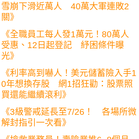
雪崩下滑近萬人 40萬大軍連敗2
關
》
《
全職員工每人發1萬元！80萬人
受惠、12日起登記 紓困條件曝
光
》
《
利率高到嚇人！美元儲蓄險入手1
0年想換存股 網1招狂勸：股票照
買還能繼續滾利
》
《
3級警戒延長至7/26！ 各場所微
解封指引一次看
》