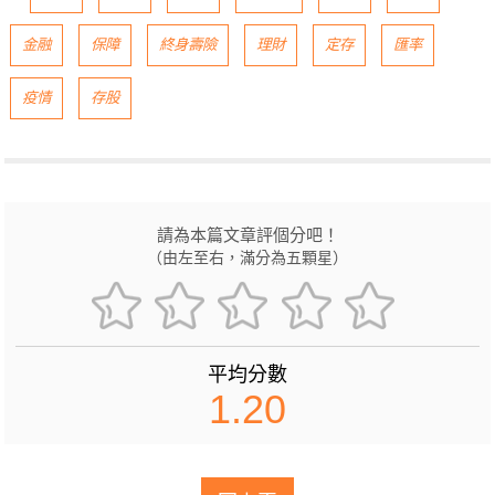
金融
保障
終身壽險
理財
定存
匯率
疫情
存股
請為本篇文章評個分吧！
（由左至右，滿分為五顆星）
平均分數
1.20