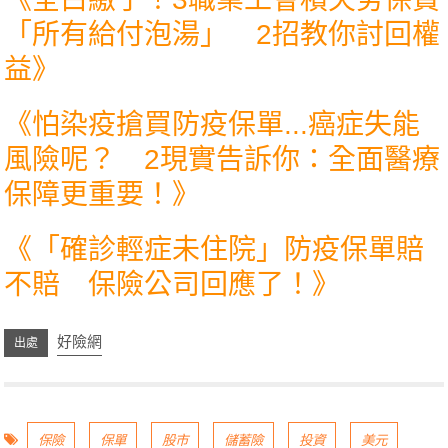
「所有給付泡湯」 2招教你討回權
益
》
《
怕染疫搶買防疫保單...癌症失能
風險呢？ 2現實告訴你：全面醫療
保障更重要！
》
《
「確診輕症未住院」防疫保單賠
不賠 保險公司回應了！
》
好險網
保險
保單
股市
儲蓄險
投資
美元