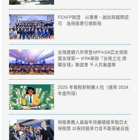
FChFP授證 以專業、誠信與國際認
可 為保險業引領新局
台灣連續六年榮登APFinSA亞太保險
獎全球第一 IFPA舉辦「台灣之光 榮
耀全球」聯誼會 千人共襄盛舉
2025 年報稅新制懶人包（適用 2024
年度所得）
保險業務人員每年持續積極爭取亞太
保險獎 以保持競爭力並不斷突破自我