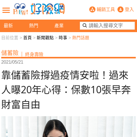
靠儲蓄險撐過疫情安啦！過來人曝20
輔銷工具
登入
最新
熱門
產業
目前位置 >
首頁
>
新聞觀點
>
時事
>
熱門話題
新聞觀點
業務交流
好險懂生活
好險談健康
儲蓄險
終身壽險
退休先準備
好險學堂
輔銷工具
活動專區
2021/05/21
靠儲蓄險撐過疫情安啦！過來
人曝20年心得：保數10張早奔
財富自由