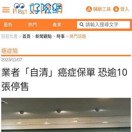
業者「自清」癌症保單 恐逾10張停售
輔銷工具
登入
最新
熱門
產業
目前位置 >
首頁
>
新聞觀點
>
時事
>
熱門話題
新聞觀點
業務交流
好險懂生活
好險談健康
癌症險
退休先準備
好險學堂
輔銷工具
活動專區
2023/11/07
業者「自清」癌症保單 恐逾10
張停售