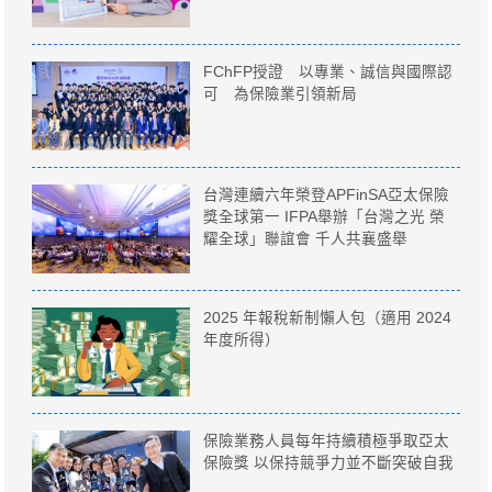
FChFP授證 以專業、誠信與國際認
可 為保險業引領新局
台灣連續六年榮登APFinSA亞太保險
獎全球第一 IFPA舉辦「台灣之光 榮
耀全球」聯誼會 千人共襄盛舉
2025 年報稅新制懶人包（適用 2024
年度所得）
保險業務人員每年持續積極爭取亞太
保險獎 以保持競爭力並不斷突破自我