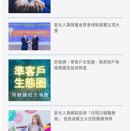
新光人壽榮獲金管會保險競賽五項大
獎
好險網，準客戶生態圈 - 預測保戶保
險興趣及投保熱度
新光人壽網路投保「住院日額醫療
險」 首張涵蓋五大住院醫療保障