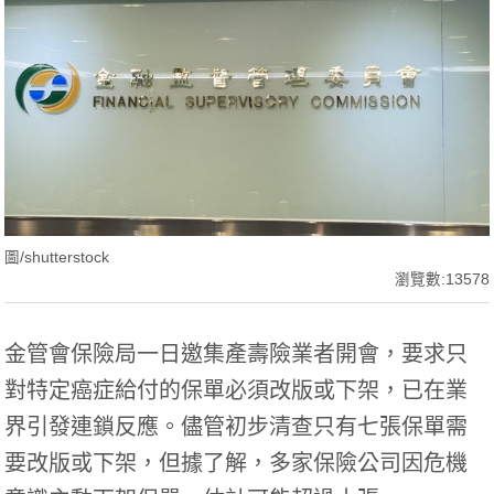
圖/shutterstock
瀏覽數:13578
金管會
保險
局一日邀集產壽險業者開會，要求只
對特定
癌症
給付的保單必須改版或下架，已在業
界引發連鎖反應。儘管初步清查只有七張保單需
要改版或下架，但據了解，多家保險公司因危機