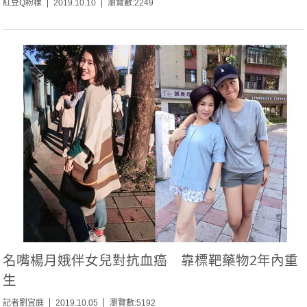
紅豆Q粉粿
2019.10.10
瀏覽數:2249
名嘴楊月娥伴女兒對抗血癌 靠標靶藥物2年內重
生
記者劉宜庭
2019.10.05
瀏覽數:5192