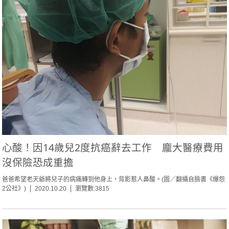
心酸！因14歲兒2度抗癌辭去工作 龐大醫療費用
沒保險恐成重擔
爸爸希望老天爺將兒子的病痛轉到他身上，背影惹人鼻酸。(圖／翻攝自臉書《爆怨
2公社》)
2020.10.20
瀏覽數:3815