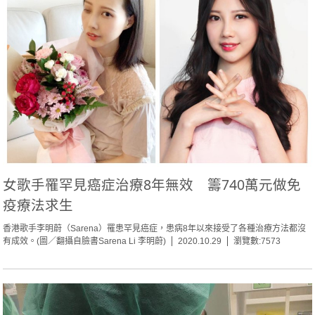
女歌手罹罕見癌症治療8年無效 籌740萬元做免
疫療法求生
香港歌手李明蔚（Sarena）罹患罕見癌症，患病8年以來接受了各種治療方法都沒
有成效。(圖／翻攝自臉書Sarena Li 李明蔚)
2020.10.29
瀏覽數:7573