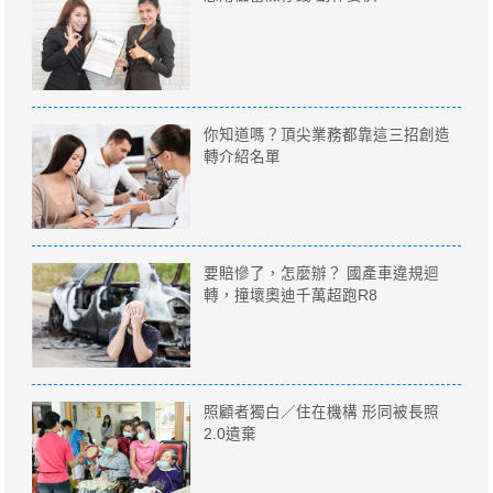
你知道嗎？頂尖業務都靠這三招創造
轉介紹名單
要賠慘了，怎麼辦？ 國產車違規迴
轉，撞壞奧迪千萬超跑R8
照顧者獨白／住在機構 形同被長照
2.0遺棄