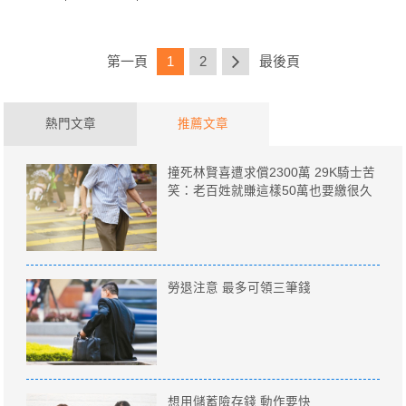
第一頁
1
2
最後頁
熱門文章
推薦文章
撞死林賢喜遭求償2300萬 29K騎士苦
笑：老百姓就賺這樣50萬也要繳很久
勞退注意 最多可領三筆錢
想用儲蓄險存錢 動作要快