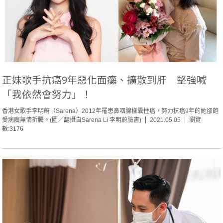
正妹歌手抗癌9年惡化面癱、擴散到肝 堅強喊
「我依然會努力」！
香港女歌手李明蔚（Sarena）2012年罹患鼻咽腺樣囊性癌，努力抗癌9年的她卻飽
受病魔無情折騰。(圖／翻攝自Sarena Li 李明蔚臉書)
2021.05.05
瀏覽
數:3176