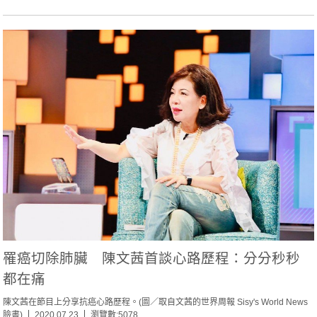
罹癌切除肺臟 陳文茜首談心路歷程：分分秒秒
都在痛
陳文茜在節目上分享抗癌心路歷程。(圖／取自文茜的世界周報 Sisy's World News
臉書)
2020.07.23
瀏覽數:5078