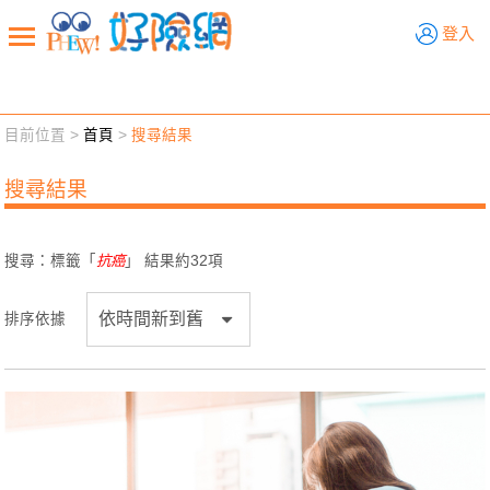
好險網
登入
目前位置 >
首頁
>
搜尋結果
新聞觀點
業務交流
好險懂生活
好險談健康
搜尋結果
退休先準備
好險學堂
輔銷工具
活動專區
搜尋：標籤「
抗癌
」 結果約
32
項
排序依據