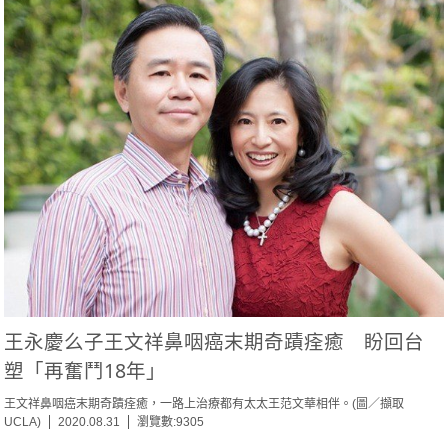
王永慶么子王文祥鼻咽癌末期奇蹟痊癒 盼回台
塑「再奮鬥18年」
王文祥鼻咽癌末期奇蹟痊癒，一路上治療都有太太王范文華相伴。(圖／擷取
UCLA)
2020.08.31
瀏覽數:9305