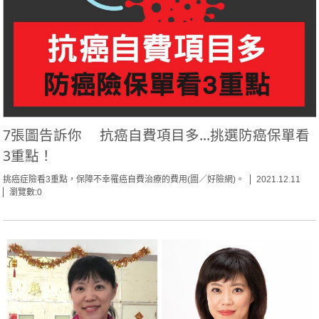
7張圖告訴你 抗癌自費項目多...挑選防癌保單看
3重點！
挑癌症險看3重點，保障不幸罹癌自費治療的費用(圖／好險網)。
2021.12.11
瀏覽數:0