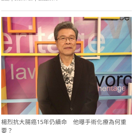
楊烈抗大腸癌15年仍續命 他曝手術化療為何重
要？