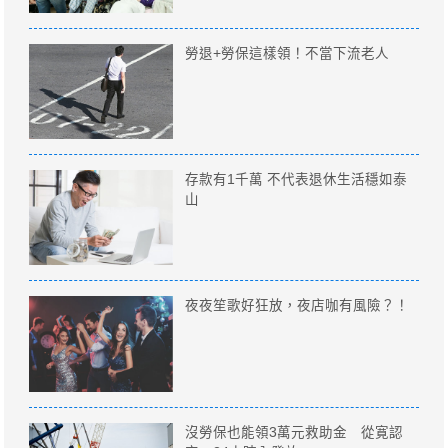
勞退+勞保這樣領！不當下流老人
存款有1千萬 不代表退休生活穩如泰
山
夜夜笙歌好狂放，夜店咖有風險？！
沒勞保也能領3萬元救助金 從寛認