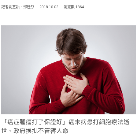
記者劉嘉韻、鄧桂芬
2018.10.02
瀏覽數:1864
「癌症腫瘤打了保證好」癌末病患打細胞療法逝
世、政府挨批不管害人命