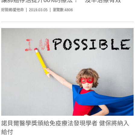
好險網/愛他命
2019.03.05
瀏覽數:4806
諾貝爾醫學獎頒給免疫療法發現學者 健保將納入
給付