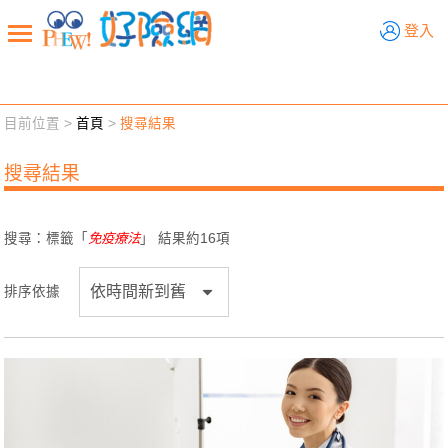
好險網
登入
目前位置 >
首頁
>
搜尋結果
新聞觀點
業務交流
好險懂生活
好險談健康
搜尋結果
退休先準備
好險學堂
輔銷工具
活動專區
搜尋：標籤「
免疫療法
」 結果約
16
項
排序依據