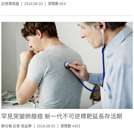
記者陳雨鑫
2018.08.20
瀏覽數:924
罕見突變肺腺癌 新一代不可逆標靶延長存活期
聯合報 記者 張益華
2018.08.02
瀏覽數:4301