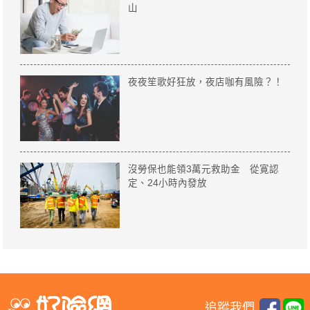
山
夜夜笙歌好狂放，夜店咖有風險？！
沒勞保也能領3萬元救助金 從寛認
定、24小時內發放
追蹤我們