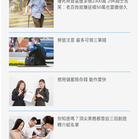
撞死林賢喜遭求償2300萬 29K騎士苦
笑：老百姓就賺這樣50萬也要繳很久
勞退注意 最多可領三筆錢
想用儲蓄險存錢 動作要快
你知道嗎？頂尖業務都靠這三招創造
轉介紹名單