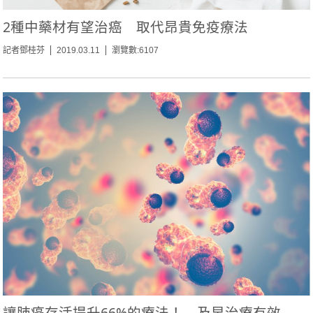
2種中藥材有望治癌 取代昂貴免疫療法
記者鄧桂芬
2019.03.11
瀏覽數:6107
讓肺癌存活提升66%的療法！ 及早治療有效