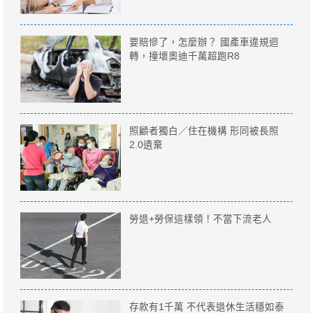
要賠慘了，怎麼辦？ 國產車違規迴
轉，撞壞奧迪千萬超跑R8
照顧者獨白／住在機構 形同被長照
2.0遺棄
勞退+勞保這樣領！不當下流老人
存款有1千萬 不代表退休生活穩如泰