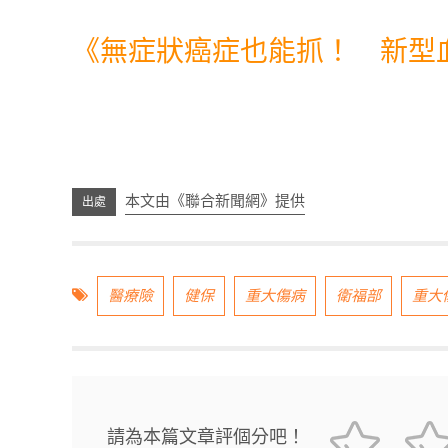
《
無症狀癌症也能抓！ 新型
本文由《聯合新聞網》提供
醫療險
健保
重大傷病
衛福部
重大
請為本篇文章評個分吧！