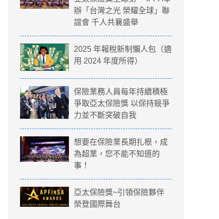
辦「台灣之光 榮耀全球」聯
誼會 千人共襄盛舉
2025 年報稅新制懶人包（適
用 2024 年度所得）
保險業務人員每年持續積極
爭取亞太保險獎 以保持競爭
力並不斷突破自我
想要在保險業長期扎根，成
為超業，您不能不知道的
事！
亞太保險獎~引領保險夥伴
榮登國際舞台