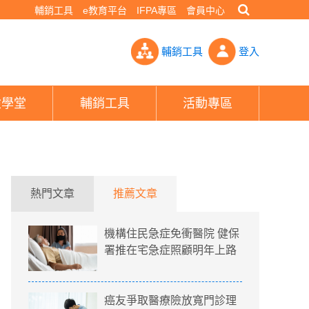
輔銷工具
e教育平台
IFPA專區
會員中心
負擔 陳時中：排富、上限都有討論- PHEW!好險網
輔銷工具
登入
險學堂
輔銷工具
活動專區
熱門文章
推薦文章
機構住民急症免衝醫院 健保
署推在宅急症照顧明年上路
癌友爭取醫療險放寬門診理