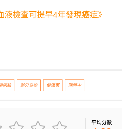
血液檢查可提早4年發現癌症
》
傷病險
部分負擔
健保署
陳時中
平均分數