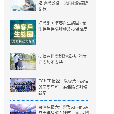
賠 壽險公會：恐再掀防疫險
亂象
好險網，準客戶生態圈 - 預
測保戶保險興趣及投保熱度
提長照保險制3大缺點 薛瑞
元表態不支持
FChFP授證 以專業、誠信
與國際認可 為保險業引領
新局
台灣連續六年榮登APFinSA
亞太保險獎全球第一 IFPA舉