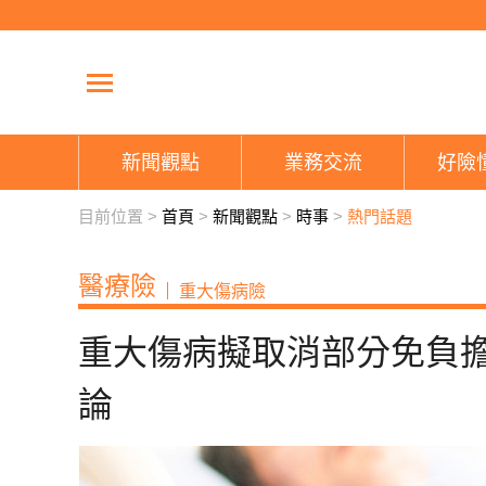
新聞觀點
業務交流
好險
目前位置 >
首頁
>
新聞觀點
>
時事
>
熱門話題
醫療險
重大傷病險
重大傷病擬取消部分免負
論