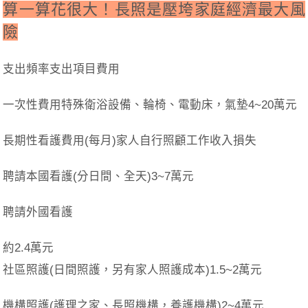
算一算花很大！
長照
是
壓垮
家庭經濟最大風
險
支出頻率
支出項目
費用
一次性費用特殊衛浴設備、輪椅、電動床，氣墊4~20萬元
長期性看護費用(每月)家人自行照顧工作收入損失
聘請本國看護(分日間、全天)3~7萬元
聘請外國看護
約2.4萬元
社區照護(日間照護，另有家人照護成本)1.5~2萬元
機構照護(護理之家、長照機構，養護機構)2~4萬元