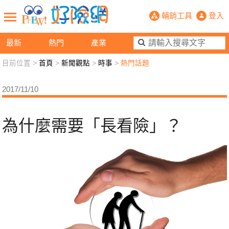
為什麼需要「長看險」？- PHEW!
輔銷工具
登入
最新
熱門
產業
目前位置 >
首頁
>
新聞觀點
>
時事
>
熱門話題
新聞觀點
業務交流
好險懂生活
好險談健康
2017/11/10
退休先準備
好險學堂
輔銷工具
活動專區
為什麼需要「長看險」？