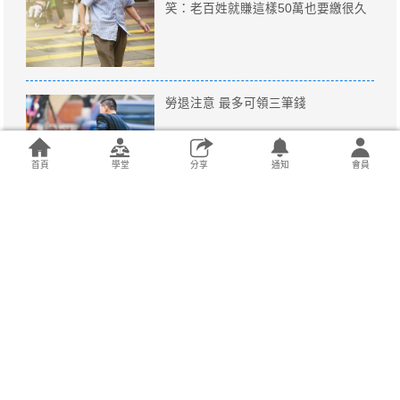
笑：老百姓就賺這樣50萬也要繳很久
勞退注意 最多可領三筆錢
想用儲蓄險存錢 動作要快
你知道嗎？頂尖業務都靠這三招創造
轉介紹名單
要賠慘了，怎麼辦？ 國產車違規迴
轉，撞壞奧迪千萬超跑R8