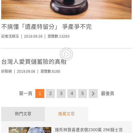
不搞懂「遺產特留分」 爭產爭不完
記者沈婉玉
2019.09.28
瀏覽數:13293
台灣人愛買儲蓄險的真相
好險網
2019.09.06
瀏覽數:6180
第一頁
1
2
3
4
5
最後頁
熱門文章
推薦文章
撞死林賢喜遭求償2300萬 29K騎士苦