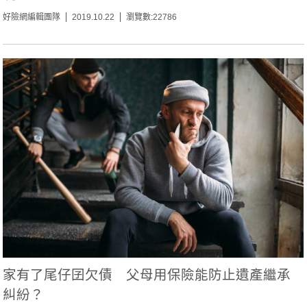
好險網編輯團隊
2019.10.22
瀏覽數:22786
家有了尾仔囝欠債 父母用保險能防止遺產繼承
糾紛？