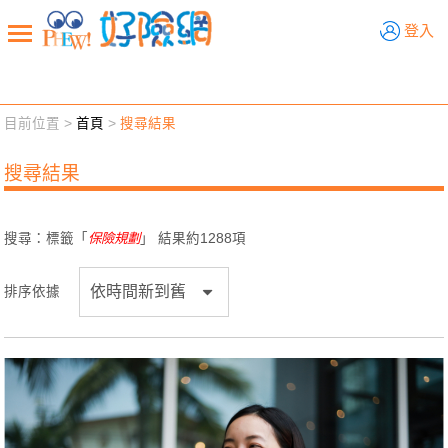
好險網
登入
目前位置 >
首頁
>
搜尋結果
新聞觀點
業務交流
好險懂生活
好險談健康
搜尋結果
退休先準備
好險學堂
輔銷工具
活動專區
搜尋：標籤「
保險規劃
」 結果約
1288
項
排序依據