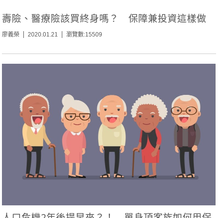
壽險、醫療險該買終身嗎？ 保障兼投資這樣做
廖義榮
2020.01.21
瀏覽數:15509
人口危機2年後提早來？！ 單身頂客族如何用保