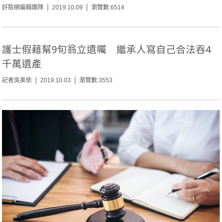
好險網編輯團隊
2019.10.09
瀏覽數:6514
護士假藉幫9旬翁立遺囑 繼承人寫自己合法吞4
千萬遺產
記者吳美依
2019.10.03
瀏覽數:3553