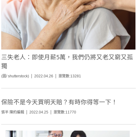
三失老人：即使月薪5萬，我們仍將又老又窮又孤
獨
(圖/ shutterstock)
2022.04.26
瀏覽數:13281
保險不是今天買明天賠？有時你得等一下！
張半 陳約編輯
2022.04.25
瀏覽數:11770