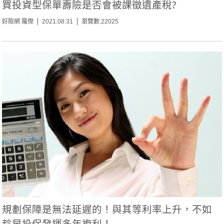
買投資型保單壽險是否會被課徵遺產稅?
好險網 羅傑
2021.08.31
瀏覽數:22025
規劃保障是無法延遲的！與其等利率上升，不如
趁早投保發揮多年複利！