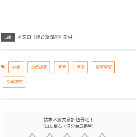
本文由《聯合新聞網》提供
中風
心肌梗塞
寒流
氣象
禦寒取暖
保暖方式
請為本篇文章評個分吧！
（由左至右，滿分為五顆星）