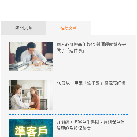
熱門文章
推薦文章
國人心肌梗塞年輕化 醫師曝關鍵多是
做了「這件事」
40歲以上民眾「逾半數」體況亮紅燈
好險網，準客戶生態圈 - 預測保戶保
險興趣及投保熱度