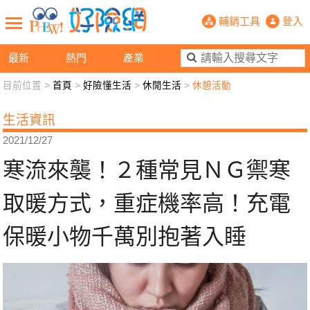
寒流來襲！２種常見ＮＧ禦寒取暖方
輔銷工具
登入
最新
熱門
產業
目前位置 >
首頁
>
好險懂生活
>
休閒生活
>
休憩活動
新聞觀點
業務交流
好險懂生活
好險談健康
生活資訊
退休先準備
好險學堂
輔銷工具
活動專區
2021/12/27
寒流來襲！２種常見ＮＧ禦寒
取暖方式，重症機率高！充電
保暖小物千萬別抱著入睡