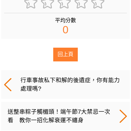
平均分數
0
回上頁
行車事故私下和解的後遺症，你有能力
處理嗎?
送整串粽子觸楣頭！端午節7大禁忌一次
看 教你一招化解衰運不纏身