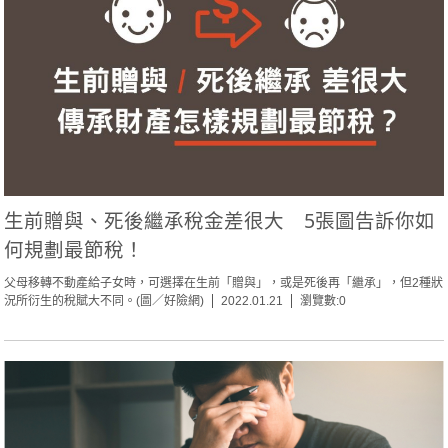
生前贈與、死後繼承稅金差很大 5張圖告訴你如
何規劃最節稅！
父母移轉不動產給子女時，可選擇在生前「贈與」，或是死後再「繼承」，但2種狀
況所衍生的稅賦大不同。(圖／好險網)
2022.01.21
瀏覽數:0