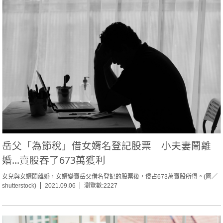
岳父「為節稅」借女婿名登記股票 小夫妻鬧離
婚...賣股吞了673萬獲利
女兒與女婿鬧離婚，女婿變賣岳父借名登記的股票後，侵占673萬賣股所得。(圖／
shutterstock)
2021.09.06
瀏覽數:2227