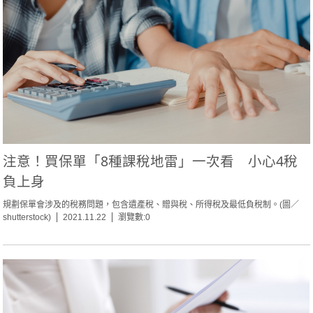
注意！買保單「8種課稅地雷」一次看 小心4稅
負上身
規劃保單會涉及的稅務問題，包含遺產稅、贈與稅、所得稅及最低負稅制。(圖／
shutterstock)
2021.11.22
瀏覽數:0