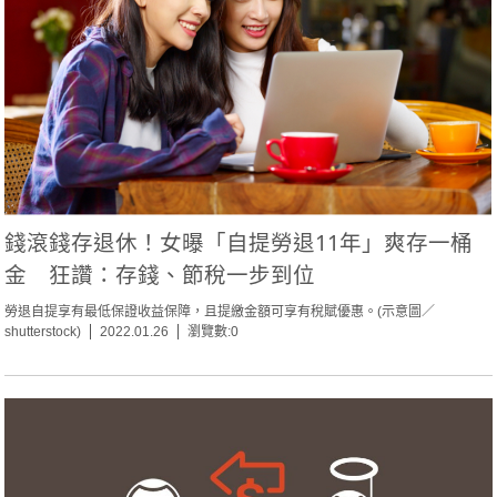
錢滾錢存退休！女曝「自提勞退11年」爽存一桶
金 狂讚：存錢、節稅一步到位
勞退自提享有最低保證收益保障，且提繳金額可享有稅賦優惠。(示意圖／
shutterstock)
2022.01.26
瀏覽數:0