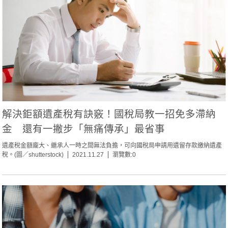
解決鉅額遺產稅有訣竅！國稅局教一招免多滯納
金 還有一撇步「無痛傳承」最省事
遺產稅金額龐大、繼承人一時之間無法負擔，可向國稅局申請用遺留存款繳納遺產
稅。(圖／shutterstock)
2021.11.27
瀏覽數:0