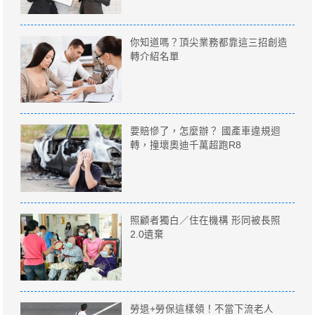
你知道嗎？頂尖業務都靠這三招創造
轉介紹名單
要賠慘了，怎麼辦？ 國產車違規迴
轉，撞壞奧迪千萬超跑R8
照顧者獨白／住在機構 形同被長照
2.0遺棄
勞退+勞保這樣領！不當下流老人