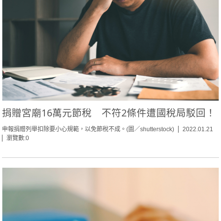
捐贈宮廟16萬元節稅 不符2條件遭國稅局駁回！
申報捐贈列舉扣除要小心規範，以免節稅不成。(圖／shutterstock)
2022.01.21
瀏覽數:0