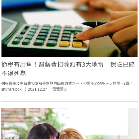
節稅有眉角！醫藥費扣除額有3大地雷 保險已賠
不得列舉
列報醫藥及生育費扣除額是常見的節稅方式之一，但要小心別犯三大錯誤。(圖／
shutterstock)
2021.12.27
瀏覽數:0