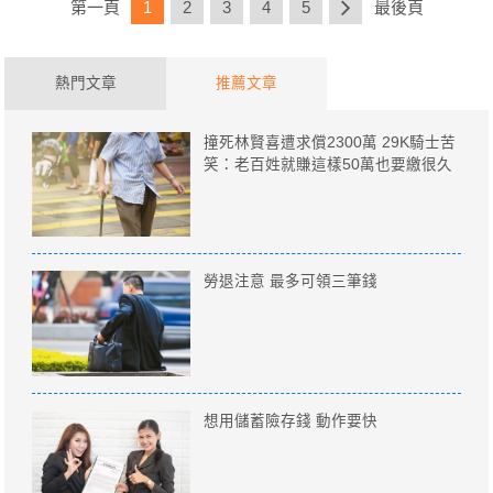
第一頁
1
2
3
4
5
最後頁
熱門文章
推薦文章
撞死林賢喜遭求償2300萬 29K騎士苦
笑：老百姓就賺這樣50萬也要繳很久
勞退注意 最多可領三筆錢
想用儲蓄險存錢 動作要快