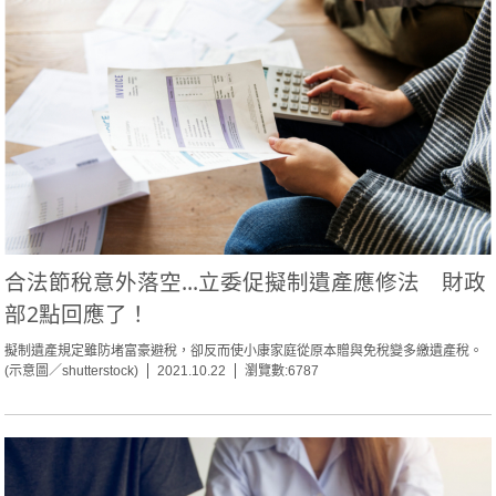
合法節稅意外落空...立委促擬制遺產應修法 財政
部2點回應了！
擬制遺產規定雖防堵富豪避稅，卻反而使小康家庭從原本贈與免稅變多繳遺產稅。
(示意圖／shutterstock)
2021.10.22
瀏覽數:6787