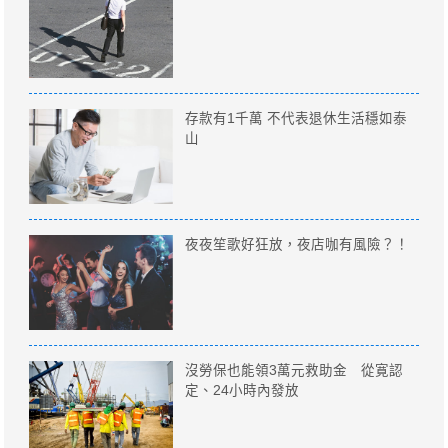
存款有1千萬 不代表退休生活穩如泰
山
夜夜笙歌好狂放，夜店咖有風險？！
沒勞保也能領3萬元救助金 從寛認
定、24小時內發放