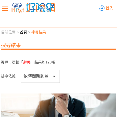
好險網
登入
目前位置 >
首頁
>
搜尋結果
新聞觀點
業務交流
好險懂生活
好險談健康
搜尋結果
退休先準備
好險學堂
輔銷工具
活動專區
搜尋：標籤「
節稅
」 結果約
120
項
排序依據