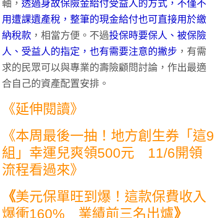
軸，
透過身故保險金給付受益人的方式，不僅不
用遭課遺產稅，整筆的現金給付也可直接用於繳
納稅款
，相當方便。不過
投保時要保人、被保險
人、受益人的指定，也有需要注意的撇步
，有需
求的民眾可以與專業的壽險顧問討論，作出最適
合自己的資產配置安排。
《延伸閱讀》
《
本周最後一抽！地方創生券「這9
組」幸運兒爽領500元 11/6開領
流程看過來
》
《
美元保單旺到爆！這款保費收入
爆衝160% 業績前三名出爐
》