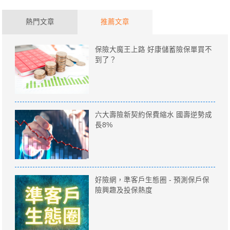
熱門文章
推薦文章
保險大魔王上路 好康儲蓄險保單買不
到了？
六大壽險新契約保費縮水 國壽逆勢成
長8%
好險網，準客戶生態圈 - 預測保戶保
險興趣及投保熱度