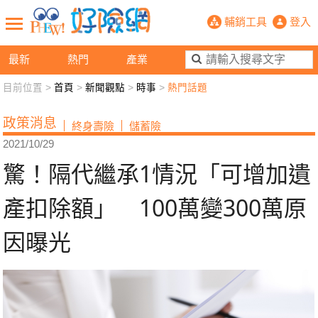
驚！隔代繼承1情況「可增加遺產扣除額
輔銷工具
登入
最新
熱門
產業
目前位置 >
首頁
>
新聞觀點
>
時事
>
熱門話題
新聞觀點
業務交流
好險懂生活
好險談健康
政策消息
終身壽險
儲蓄險
退休先準備
好險學堂
輔銷工具
活動專區
2021/10/29
驚！隔代繼承1情況「可增加遺
產扣除額」 100萬變300萬原
因曝光