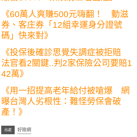
《
60萬人爽賺500元嗨翻！ 動滋
券、客庄券「12組幸運身分證號
碼」快來對
》
《
投保後確診思覺失調症被拒賠
法官看2關鍵..判2家保險公司要賠1
42萬
》
《
用一招提高老年給付被嗆爆 網
曝台灣人劣根性：難怪勞保會破
產！
》
好險網