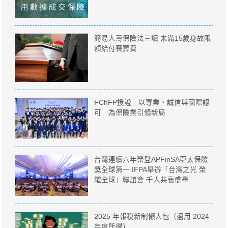
簡易人壽保險法三讀 未滿15歲身故限
額給付喪葬費
FChFP授證 以專業、誠信與國際認
可 為保險業引領新局
台灣連續六年榮登APFinSA亞太保險
獎全球第一 IFPA舉辦「台灣之光 榮
耀全球」聯誼會 千人共襄盛舉
2025 年報稅新制懶人包（適用 2024
年度所得）