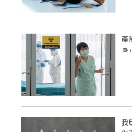
產
(圖/ s
我