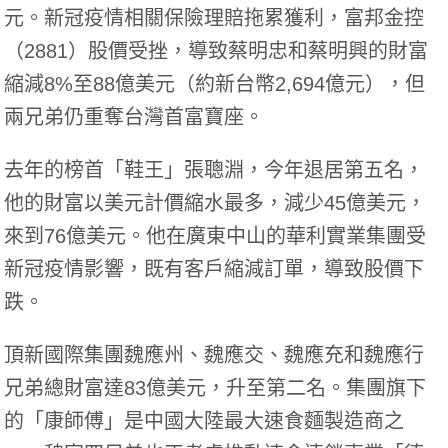
元。新冠疫情相關保險理賠拖累獲利，富邦金控
（2881）股價受挫，導致蔡明忠和蔡明興的財富
縮減8%至88億美元（約新台幣2,694億元），但
兩兄弟仍重奪台灣首富寶座。
去年的榜首「鞋王」張聰淵，今年退居第五名，
他的財富以美元計價縮水最多，減少45億美元，
來到76億美元。他在廣東中山的華利實業集團受
新冠疫情影響，既有客戶縮減訂單，導致股價下
跌。
頂新國際集團魏應州、魏應交、魏應充和魏應行
兄弟總財富達83億美元，升至第二名。集團旗下
的「康師傅」是中國大陸最大速食麵製造商之