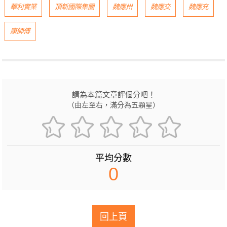
華利實業
頂新國際集團
魏應州
魏應交
魏應充
康師傅
請為本篇文章評個分吧！
（由左至右，滿分為五顆星）
平均分數
0
回上頁