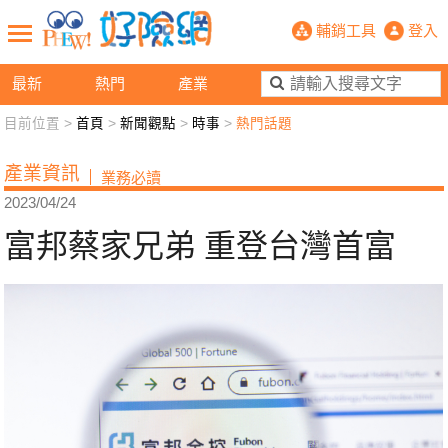
富邦蔡家兄弟 重登台灣首富- PHE
輔銷工具
登入
最新
熱門
產業
目前位置 >
首頁
>
新聞觀點
>
時事
>
熱門話題
新聞觀點
業務交流
好險懂生活
好險談健康
產業資訊
業務必讀
退休先準備
好險學堂
輔銷工具
活動專區
2023/04/24
富邦蔡家兄弟 重登台灣首富