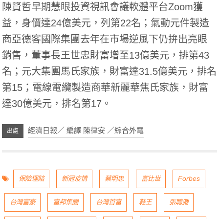
陳賢哲早期慧眼投資視訊會議軟體平台Zoom獲
益，身價達24億美元，列第22名；氣動元件製造
商亞德客國際集團去年在市場逆風下仍拚出亮眼
銷售，董事長王世忠財富增至13億美元，排第43
名；元大集團馬氏家族，財富達31.5億美元，排名
第15；電線電纜製造商華新麗華焦氏家族，財富
達30億美元，排名第17。
經濟日報／ 編譯 陳律安 ／綜合外電
保險理賠
新冠疫情
蔡明忠
富比世
Forbes
台灣富豪
富邦集團
台灣首富
鞋王
張聰淵