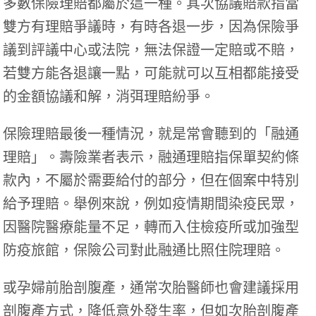
多數保險理賠都屬於這一種。其次協議賠款指當
雙方有理賠爭議時，有時各退一步，因為保險爭
議到評議中心或法院，無法保證一定賠或不賠，
若雙方能各退讓一點，可能就可以互相都能接受
的金額協議和解，消弭理賠紛爭。
保險理賠最後一種情況，就是常會聽到的「融通
理賠」。壽險業者表示，融通理賠指保單契約條
款內，不屬於需要給付的部分，但在個案中特別
給予理賠。舉例來說，例如疫情期間染疫民眾，
因醫院醫療能量不足，轉而入住檢疫所或加強型
防疫旅館，保險公司對此融通比照住院理賠。
或孕婦前胎剖腹產，通常次胎醫師也會建議採用
剖腹產方式，降低意外發生率，但如次胎剖腹產