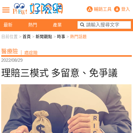
理賠三模式 多留意、免爭議- PHE
輔銷工具
登入
最新
熱門
產業
目前位置 >
首頁
>
新聞觀點
>
時事
>
熱門話題
新聞觀點
業務交流
好險懂生活
好險談健康
醫療險
癌症險
退休先準備
好險學堂
輔銷工具
活動專區
2022/08/29
理賠三模式 多留意、免爭議