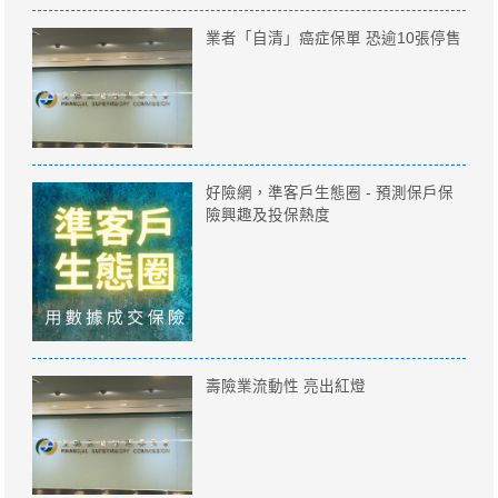
業者「自清」癌症保單 恐逾10張停售
好險網，準客戶生態圈 - 預測保戶保
險興趣及投保熱度
壽險業流動性 亮出紅燈