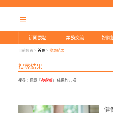
新聞觀點
業務交流
好險
目前位置 >
首頁
>
搜尋結果
搜尋結果
搜尋：標籤「
肺腺癌
」 結果約
35
項
健