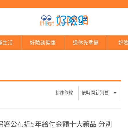
好險網
懂生活
好險談健康
退休先準備
好
排序依據
保署公布近5年給付金額十大藥品 分別