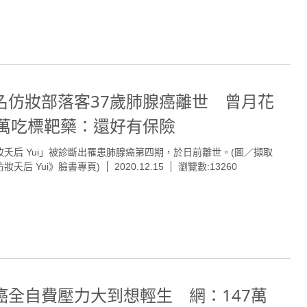
名仿妝部落客37歲肺腺癌離世 曾月花
2萬吃標靶藥：還好有保險
妝夭后 Yui」被診斷出罹患肺腺癌第四期，於日前離世。(圖／擷取
妝夭后 Yui》臉書專頁)
2020.12.15
瀏覽數:13260
癌全自費壓力大到想輕生 網：147萬