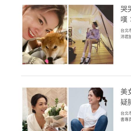
哭
嘆
台北
沛君
美
疑
台北
書專頁