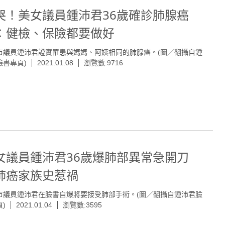
哭！美女議員鍾沛君36歲確診肺腺癌
：健檢、保險都要做好
市議員鍾沛君證實罹患與媽媽、阿姨相同的肺腺癌。(圖／翻攝自鍾
臉書專頁)
2021.01.08
瀏覽數:9716
女議員鍾沛君36歲爆肺部異常急開刀
肺癌家族史惹禍
市議員鍾沛君在臉書自爆將要接受肺部手術。(圖／翻攝自鍾沛君臉
)
2021.01.04
瀏覽數:3595