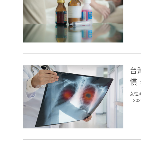
台
慣
女性肺
202