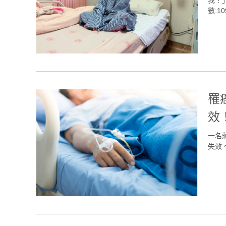
數:10
罹
效
一名
失效。(