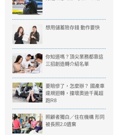
想用儲蓄險存錢 動作要快
你知道嗎？頂尖業務都靠這
三招創造轉介紹名單
要賠慘了，怎麼辦？ 國產車
違規迴轉，撞壞奧迪千萬超
跑R8
照顧者獨白／住在機構 形同
被長照2.0遺棄