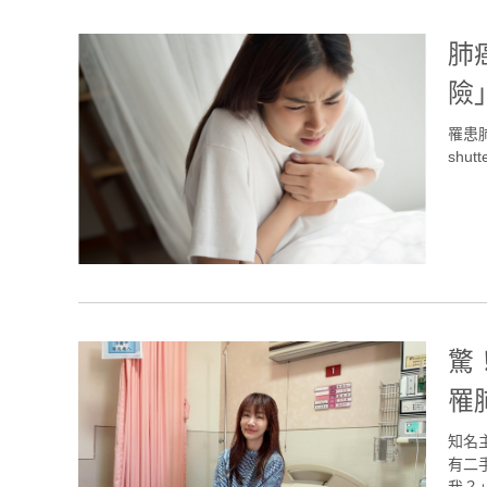
肺
險
罹患
shutt
驚
罹
知名
有二
我？