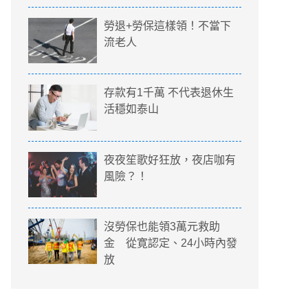
勞退+勞保這樣領！不當下
流老人
存款有1千萬 不代表退休生
活穩如泰山
夜夜笙歌好狂放，夜店咖有
風險？！
沒勞保也能領3萬元救助
金 從寛認定、24小時內發
放