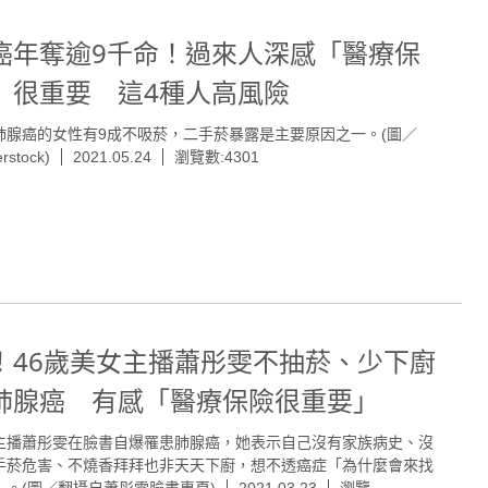
癌年奪逾9千命！過來人深感「醫療保
」很重要 這4種人高風險
肺腺癌的女性有9成不吸菸，二手菸暴露是主要原因之一。(圖／
erstock)
2021.05.24
瀏覽數:4301
！46歲美女主播蕭彤雯不抽菸、少下廚
肺腺癌 有感「醫療保險很重要」
主播蕭彤雯在臉書自爆罹患肺腺癌，她表示自己沒有家族病史、沒
手菸危害、不燒香拜拜也非天天下廚，想不透癌症「為什麼會來找
」。(圖／翻攝自蕭彤雯臉書專頁)
2021.03.23
瀏覽