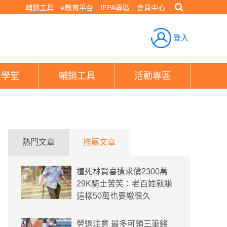
輔銷工具
e教育平台
IFPA專區
會員中心
登入
險學堂
輔銷工具
活動專區
熱門文章
推薦文章
撞死林賢喜遭求償2300萬
29K騎士苦笑：老百姓就賺
這樣50萬也要繳很久
勞退注意 最多可領三筆錢