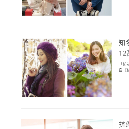
知
1
「仿
自《仿
抗