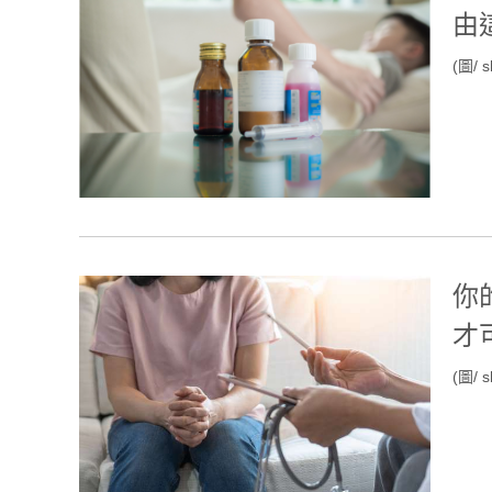
由
(圖/ s
你
才
(圖/ s