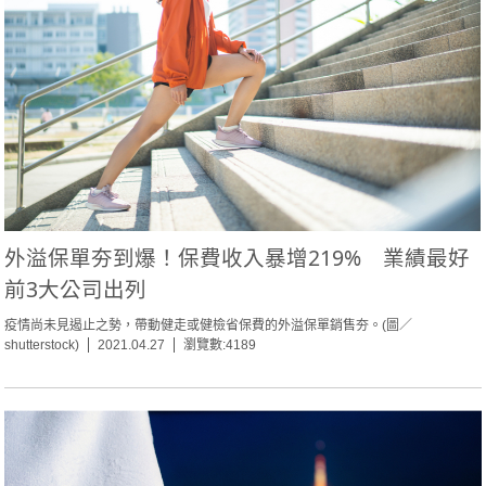
外溢保單夯到爆！保費收入暴增219% 業績最好
前3大公司出列
疫情尚未見遏止之勢，帶動健走或健檢省保費的外溢保單銷售夯。(圖／
shutterstock)
2021.04.27
瀏覽數:4189