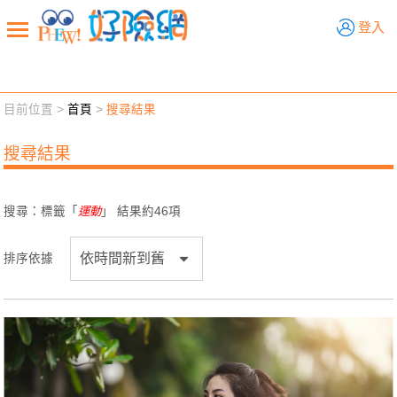
好險網
登入
目前位置 >
首頁
>
搜尋結果
新聞觀點
業務交流
好險懂生活
好險談健康
搜尋結果
退休先準備
好險學堂
輔銷工具
活動專區
搜尋：標籤「
運動
」 結果約
46
項
排序依據