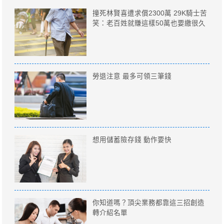
撞死林賢喜遭求償2300萬 29K騎士苦
笑：老百姓就賺這樣50萬也要繳很久
勞退注意 最多可領三筆錢
想用儲蓄險存錢 動作要快
你知道嗎？頂尖業務都靠這三招創造
轉介紹名單