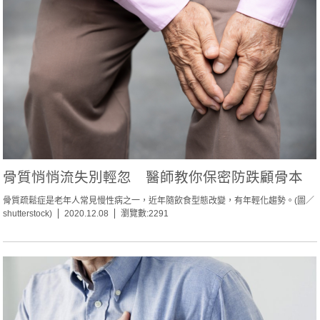
骨質悄悄流失別輕忽 醫師教你保密防跌顧骨本
骨質疏鬆症是老年人常見慢性病之一，近年隨飲食型態改變，有年輕化趨勢。(圖／
shutterstock)
2020.12.08
瀏覽數:2291