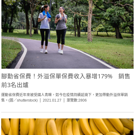
腳勤省保費！外溢保單保費收入暴增179% 銷售
前3名出爐
運動省保費近年來被受國人青睞，如今在疫情持續延燒下，更加帶動外溢保單銷
售。(圖／shutterstock)
2021.01.27
瀏覽數:2806