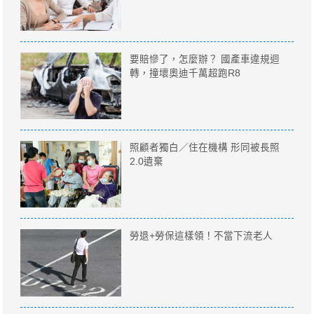
要賠慘了，怎麼辦？ 國產車違規迴
轉，撞壞奧迪千萬超跑R8
照顧者獨白／住在機構 形同被長照
2.0遺棄
勞退+勞保這樣領！不當下流老人