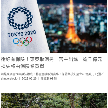
還好有保險！東奧取消另一苦主出爐 逾千億元
損失將由保險業買單
若是東奧會今年無法辦成，將會直接取消賽事，保險業損失至少40億美元。(圖／
shutterstock)
2021.01.29
瀏覽數:9848