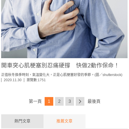
開車突心肌梗塞別忍痛硬撐 快做2動作保命！
正值秋冬換季時刻，氣溫變化大，正是心肌梗塞好發的季節。(圖／shutterstock)
2020.11.30
瀏覽數:1751
第一頁
1
2
3
最後頁
熱門文章
推薦文章