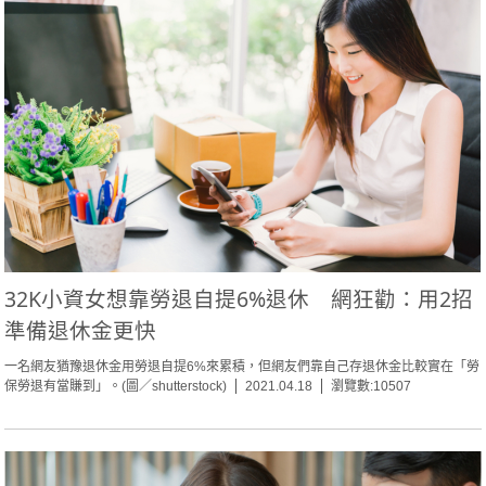
32K小資女想靠勞退自提6%退休 網狂勸：用2招
準備退休金更快
一名網友猶豫退休金用勞退自提6%來累積，但網友們靠自己存退休金比較實在「勞
保勞退有當賺到」。(圖／shutterstock)
2021.04.18
瀏覽數:10507