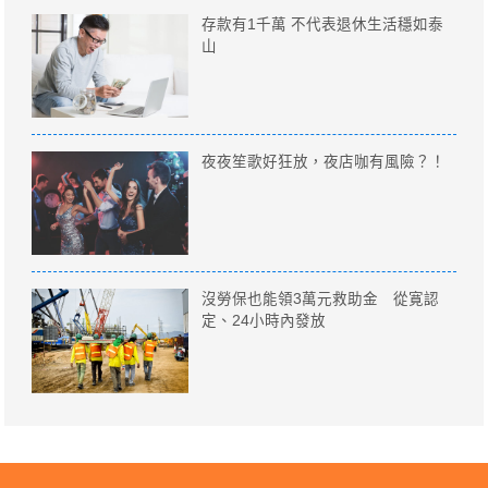
存款有1千萬 不代表退休生活穩如泰
山
夜夜笙歌好狂放，夜店咖有風險？！
沒勞保也能領3萬元救助金 從寛認
定、24小時內發放