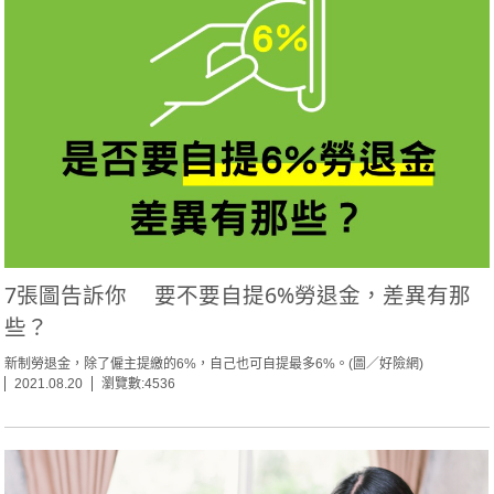
7張圖告訴你 要不要自提6%勞退金，差異有那
些？
新制勞退金，除了僱主提繳的6%，自己也可自提最多6%。(圖／好險網)
2021.08.20
瀏覽數:4536