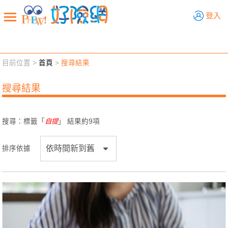
好險網
登入
目前位置 >
首頁
>
搜尋結果
新聞觀點
業務交流
好險懂生活
好險談健康
搜尋結果
退休先準備
好險學堂
輔銷工具
活動專區
搜尋：標籤「
自提
」 結果約
9
項
排序依據