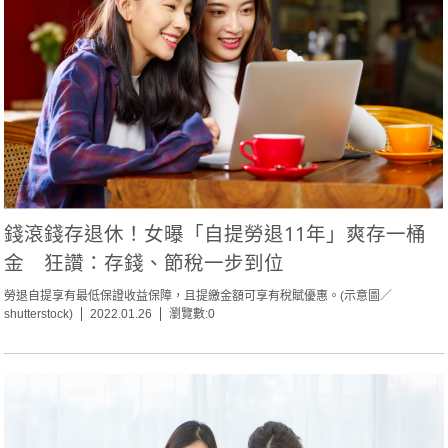
錢滾錢存退休！女曝「自提勞退11年」爽存一桶
金 狂讚：存錢、節稅一步到位
勞退自提享有最低保證收益保障，且提繳金額可享有稅賦優惠。(示意圖／
shutterstock)
2022.01.26
瀏覽數:0