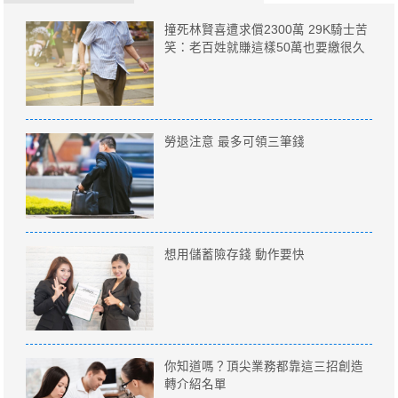
撞死林賢喜遭求償2300萬 29K騎士苦
笑：老百姓就賺這樣50萬也要繳很久
勞退注意 最多可領三筆錢
想用儲蓄險存錢 動作要快
你知道嗎？頂尖業務都靠這三招創造
轉介紹名單