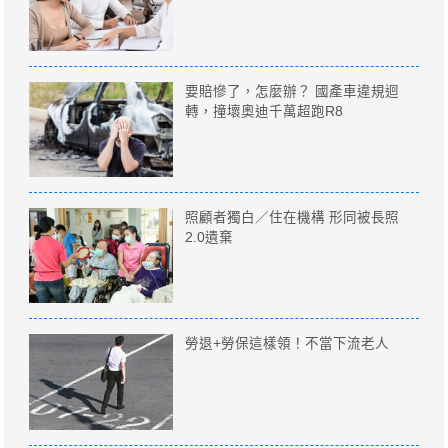
要賠慘了，怎麼辦？ 國產車違規迴
轉，撞壞奧迪千萬超跑R8
照顧者獨白／住在機構 形同被長照
2.0遺棄
勞退+勞保這樣領！不當下流老人