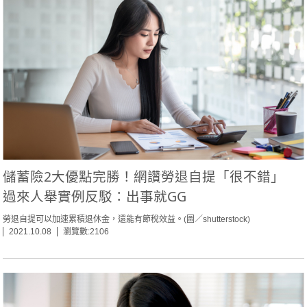
儲蓄險2大優點完勝！網讚勞退自提「很不錯」
過來人舉實例反駁：出事就GG
勞退自提可以加速累積退休金，還能有節稅效益。(圖／shutterstock)
2021.10.08
瀏覽數:2106