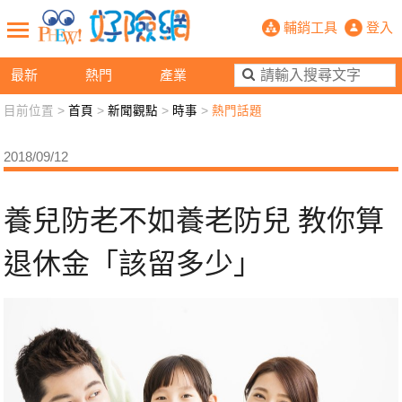
養兒防老不如養老防兒 教你算退休金
輔銷工具
登入
最新
熱門
產業
目前位置 >
首頁
>
新聞觀點
>
時事
>
熱門話題
新聞觀點
業務交流
好險懂生活
好險談健康
2018/09/12
退休先準備
好險學堂
輔銷工具
活動專區
養兒防老不如養老防兒 教你算
退休金「該留多少」