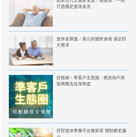
給新世代父親安全感！壽險業：一招
打造穩定退休金流
退休金算盤／美元利變終身險 滿足四
大需求
好險網，準客戶生態圈 - 預測保戶保
險興趣及投保熱度
好好退休準備平台推新案 理財顧老護
小