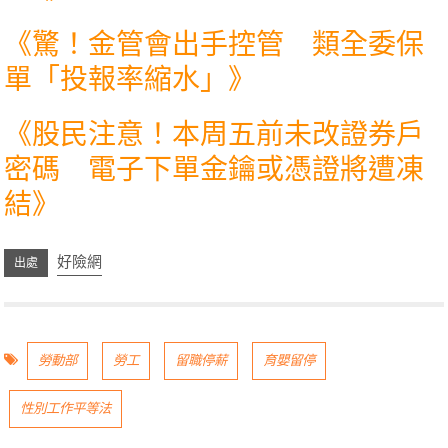
《
驚！金管會出手控管 類全委保
單「投報率縮水」
》
《
股民注意！本周五前未改證券戶
密碼 電子下單金鑰或憑證將遭凍
結
》
好險網
勞動部
勞工
留職停薪
育嬰留停
性別工作平等法