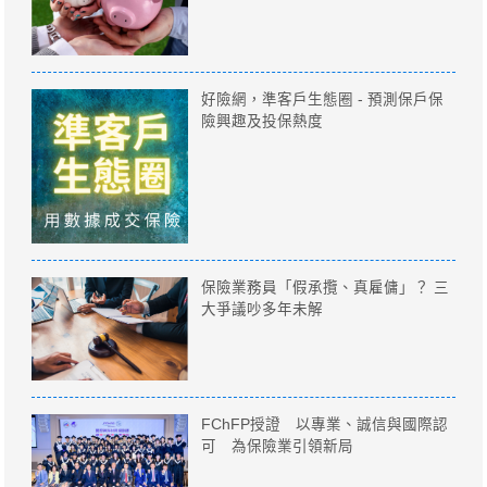
好險網，準客戶生態圈 - 預測保戶保
險興趣及投保熱度
保險業務員「假承攬、真雇傭」？ 三
大爭議吵多年未解
FChFP授證 以專業、誠信與國際認
可 為保險業引領新局