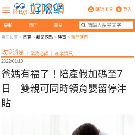
爸媽有福了！陪產假加碼至7日 雙親
輔銷工具
登入
最新
熱門
產業
目前位置 >
首頁
>
新聞觀點
>
時事
>
熱門話題
新聞觀點
業務交流
好險懂生活
好險談健康
政策消息
業務必讀
產業資訊
退休先準備
好險學堂
輔銷工具
活動專區
2022/01/19
爸媽有福了！陪產假加碼至7
日 雙親可同時領育嬰留停津
貼