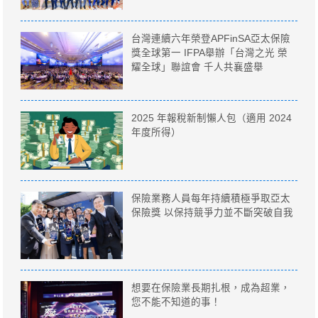
台灣連續六年榮登APFinSA亞太保險
獎全球第一 IFPA舉辦「台灣之光 榮
耀全球」聯誼會 千人共襄盛舉
2025 年報稅新制懶人包（適用 2024
年度所得）
保險業務人員每年持續積極爭取亞太
保險獎 以保持競爭力並不斷突破自我
想要在保險業長期扎根，成為超業，
您不能不知道的事！