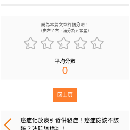
請為本篇文章評個分吧！
（由左至右，滿分為五顆星）
平均分數
0
回上頁
癌症化放療引發併發症！癌症險該不該
賠？法院這樣判！