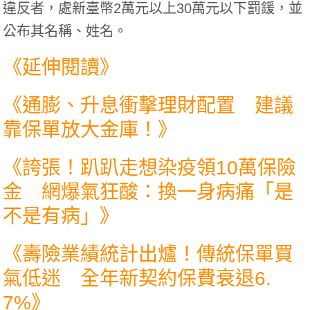
違反者，處新臺幣2萬元以上30萬元以下罰鍰，並
公布其名稱、姓名。
《延伸閱讀》
《
通膨、升息衝擊理財配置 建議
靠保單放大金庫！
》
《
誇張！趴趴走想染疫領10萬保險
金 網爆氣狂酸：換一身病痛「是
不是有病」
》
《
壽險業績統計出爐！傳統保單買
氣低迷 全年新契約保費衰退6.
7%
》