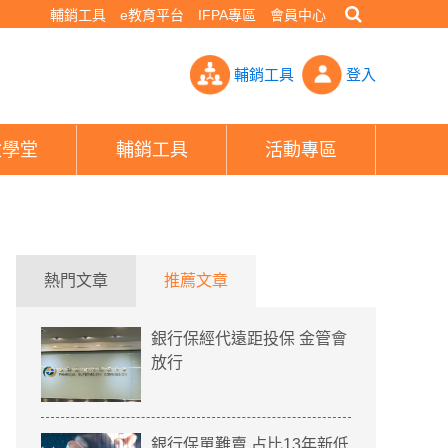
輔銷工具
e教育平台
IFPA專區
會員中心
餘額哪裡查 4大管道操作流程帶你一次看！- PHEW!好險網
輔銷工具
登入
險學堂
輔銷工具
活動專區
熱門文章
推薦文章
銀行保經代遠距投保 金管會
放行
銀行保單難賣 占比13年新低