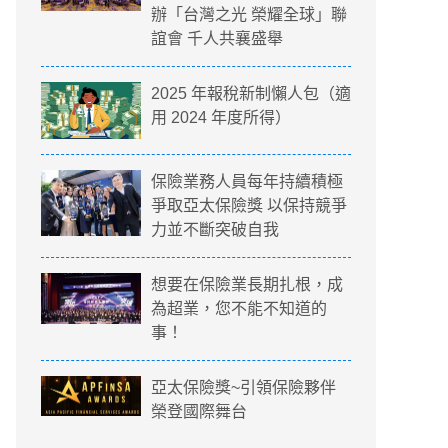
辦「台灣之光 榮耀全球」聯
誼會 千人共襄盛舉
2025 年報稅新制懶人包（適
用 2024 年度所得）
保險業務人員每年持續積極
爭取亞太保險獎 以保持競爭
力並不斷突破自我
想要在保險業長期扎根，成
為超業，您不能不知道的
事！
亞太保險獎~引領保險夥伴
榮登國際舞台