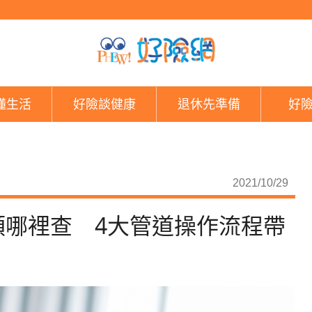
五倍券懶人包／數位券
懂生活
好險談健康
退休先準備
好
2021/10/29
額哪裡查 4大管道操作流程帶