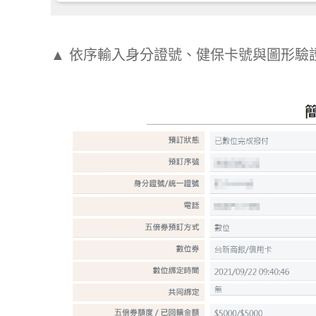
▲ 依序輸入身分證號、健保卡號與圖形驗