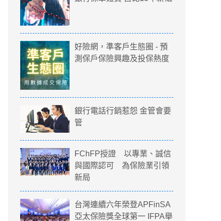
好險網，準客戶生態圈 - 預
測保戶保險興趣及投保熱度
銀行電話行銷惹怨 金管會要
管
FChFP授證 以專業、誠信
與國際認可 為保險業引領
新局
台灣連續六年榮登APFinSA
亞太保險獎全球第一 IFPA舉