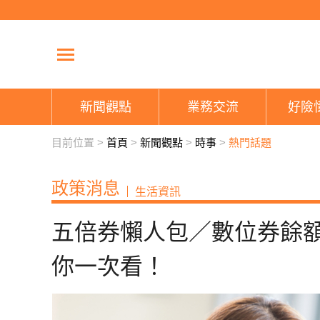
新聞觀點
業務交流
好險
目前位置 >
首頁
>
新聞觀點
>
時事
>
熱門話題
政策消息
生活資訊
五倍券懶人包／數位券餘
你一次看！