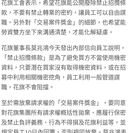
花旗工會表示，希望花旗能公開廢除禁止招攬條
款，不要有禁止轉業的密約，讓員工可以自由謀
職。另外對「交易案件獎金」的細節，也希望能
勞資雙方坐下來溝通清楚，才能化解疑慮。
花旗董事長莫兆鴻今天發出內部信向員工說明，
「禁止招攬條款」是為了避免買方不當使用機密
資料，只要潛在買家沒有取得機密資料，或在招
募中利用相關機密挖角，員工利用一般管道謀
職，花旗不會阻擋。
至於需放棄請求權的「交易案件獎金」，要同意
對花旗集團所有請求權概括性拋棄、應履行保密
及禁止負評義務、行為不得損及花旗利益等，並
規定員工10日內回覆，否則視同放棄。莫兆鴻表