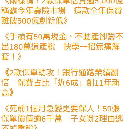
《
兩樣情！2款保單估賣逾5,000億
稱霸今年壽險市場 這款全年保費
難破500億創新低
》
《
手頭有50萬現金、不動產卻籌不
出180萬遺產稅 快學一招無痛解
套！
》
《
2款保單助攻！銀行通路業績翻
倍 保費占比「近6成」創11年新
高
》
《
死前1個月急變更要保人！59張
保單價值逾6千萬 子女掰2理由逃
不掉重稅
》