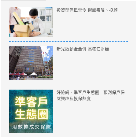
投資型保單禁令 衝擊壽險、投顧
新光啟動金金併 高盛任財顧
好險網，準客戶生態圈 - 預測保戶保
險興趣及投保熱度