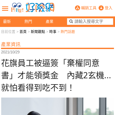
花旗員工被逼簽「棄權同意書」才能領
輔銷工具
登入
最新
熱門
產業
目前位置 >
首頁
>
新聞觀點
>
時事
>
熱門話題
新聞觀點
業務交流
好險懂生活
好險談健康
產業資訊
退休先準備
好險學堂
輔銷工具
活動專區
2021/10/29
花旗員工被逼簽「棄權同意
書」才能領獎金 內藏2玄機...
就怕看得到吃不到！