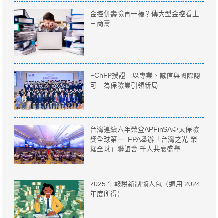
金控併壽險再一樁？傳大型金控看上
三商壽
FChFP授證 以專業、誠信與國際認
可 為保險業引領新局
台灣連續六年榮登APFinSA亞太保險
獎全球第一 IFPA舉辦「台灣之光 榮
耀全球」聯誼會 千人共襄盛舉
2025 年報稅新制懶人包（適用 2024
年度所得）