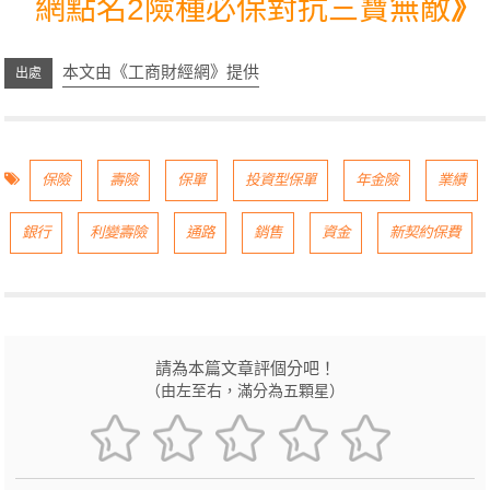
網點名2險種必保對抗三寶無敵
》
本文由《工商財經網》提供
保險
壽險
保單
投資型保單
年金險
業績
銀行
利變壽險
通路
銷售
資金
新契約保費
請為本篇文章評個分吧！
（由左至右，滿分為五顆星）