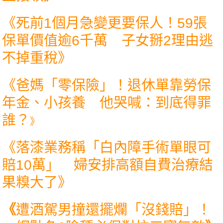
《
死前1個月急變更要保人！59張
保單價值逾6千萬 子女掰2理由逃
不掉重稅
》
《
爸媽「零保險」！退休單靠勞保
年金、小孩養 他哭喊：到底得罪
誰？
》
《
落漆業務稱「白內障手術單眼可
賠10萬」 婦安排高額自費治療結
果糗大了
》
《
遭酒駕男撞還擺爛「沒錢賠」！