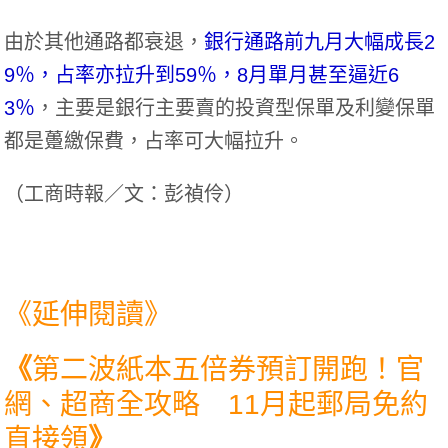
由於其他通路都衰退，
銀行通路前九月大幅成長2
9％，占率亦拉升到59％，8月單月甚至逼近6
3％
，主要是銀行主要賣的投資型保單及利變保單
都是躉繳保費，占率可大幅拉升。
（
工商時報／文：彭禎伶
）
《延伸閱讀》
《
第二波紙本五倍券預訂開跑！官
網、超商全攻略 11月起郵局免約
直接領
》