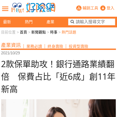
2款保單助攻！銀行通路業績翻倍 保
輔銷工具
登入
最新
熱門
產業
目前位置 >
首頁
>
新聞觀點
>
時事
>
熱門話題
新聞觀點
業務交流
好險懂生活
好險談健康
產業資訊
業務必讀
終身壽險
投資型壽險
退休先準備
好險學堂
輔銷工具
活動專區
2021/10/29
2款保單助攻！銀行通路業績翻
倍 保費占比「近6成」創11年
新高