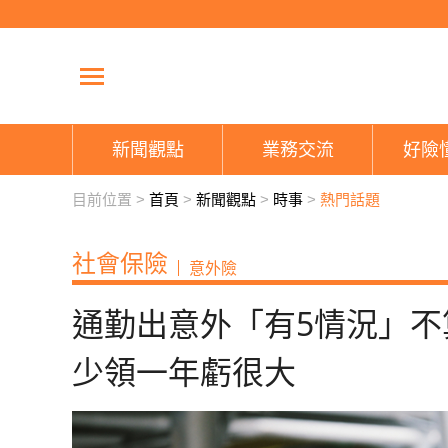
新聞觀點
業務交流
好險
目前位置 >
首頁
>
新聞觀點
>
時事
>
熱門話題
社會保險
意外險
通勤出意外「有5情況」不
少領一年虧很大