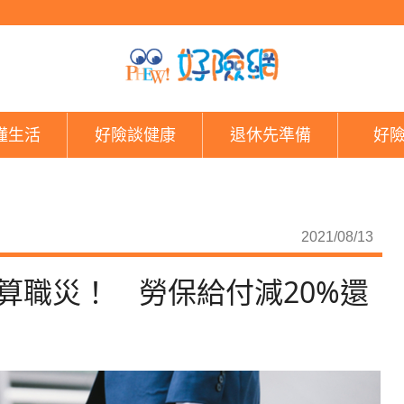
通勤出意外「有5情況
懂生活
好險談健康
退休先準備
好
2021/08/13
算職災！ 勞保給付減20%還