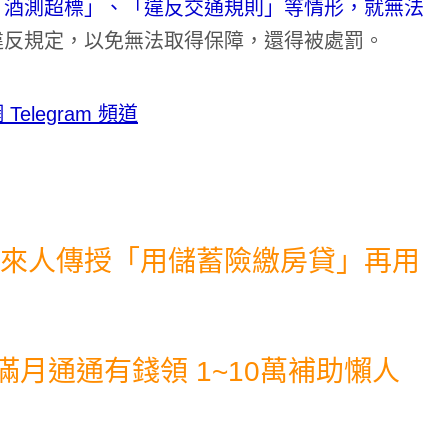
「酒測超標」、「違反交通規則」等情形，就無法
違反規定，以免無法取得保障，還得被處罰。
legram 頻道
過來人傳授「用儲蓄險繳房貸」再用
滿月通通有錢領 1~10萬補助懶人