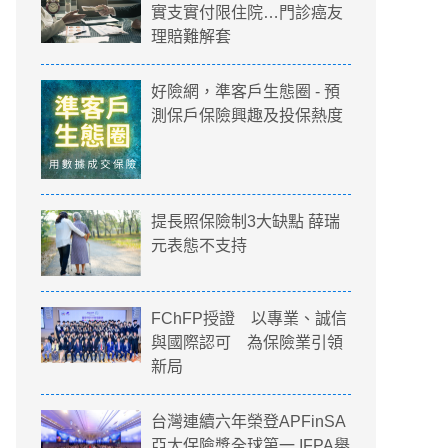
實支實付限住院…門診癌友
理賠難解套
好險網，準客戶生態圈 - 預
測保戶保險興趣及投保熱度
提長照保險制3大缺點 薛瑞
元表態不支持
FChFP授證 以專業、誠信
與國際認可 為保險業引領
新局
台灣連續六年榮登APFinSA
亞太保險獎全球第一 IFPA舉