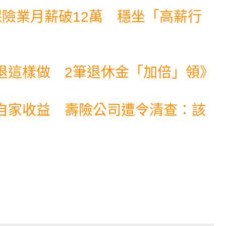
險業月薪破12萬 穩坐「高薪行
退這樣做 2筆退休金「加倍」領
》
自家收益 壽險公司遭令清查：該