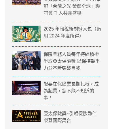
辦「台灣之光 榮耀全球」聯
誼會 千人共襄盛舉
2025 年報稅新制懶人包（適
用 2024 年度所得）
保險業務人員每年持續積極
爭取亞太保險獎 以保持競爭
力並不斷突破自我
想要在保險業長期扎根，成
為超業，您不能不知道的
事！
亞太保險獎~引領保險夥伴
榮登國際舞台