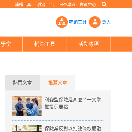
輔銷工具
e教育平台
IFPA專區
會員中心
」不算職災！ 勞保給付減20%還少領一年虧很大- PHEW!好險網
輔銷工具
登入
險學堂
輔銷工具
活動專區
熱門文章
推薦文章
利變型保險是甚麼？一文掌
握投保要點
保險業反對以批註條款通融