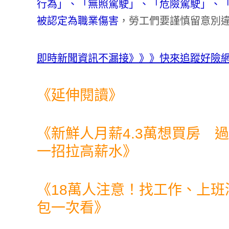
行為」、「無照駕駛」、「危險駕駛」、
被認定為職業傷害
，勞工們要謹慎留意別
即時新聞資訊不漏接》》》快來追蹤好險網 Te
《延伸閱讀》
《
新鮮人月薪4.3萬想買房 
一招拉高薪水
》
《
18萬人注意！找工作、上班
包一次看
》