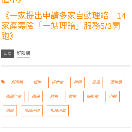
《
一家提出申請多家自動理賠 14
家產壽險「一站理賠」服務5/3開
跑
》
好險網
所得稅
報稅
退休金
勞保
農保
國稅局
國民年金
國保
納稅
繳稅
綜所稅
申報
退職
退職所得
扣繳憑單