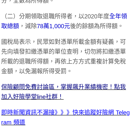
分，全數為所得額。
（二）分期領取退職所得者，以2020年度
全年領
取總額
，減除
78萬1,000元
後的餘額為所得額。
國稅局表示，民眾如對憑單所載金額有疑義，可
先向填發扣繳憑單的單位查明，切勿將扣繳憑單
所載的退職所得額，再依上方方式重複計算免稅
金額，以免漏報所得受罰。
保險顧問免費討論區，掌握飆升業績機密！點我
加入好險學堂line社群！
即時新聞資訊不漏接》》》快來追蹤好險網 Teleg
ram 頻道