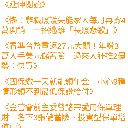
《延伸閱讀》
《
慘！辭職照護失能家人每月再背4
萬開銷 一招逃離「長照悲歌」
》
《
看準台幣重返27元大關！年繳3
萬入手美元儲蓄險 過來人狂推2優
勢：快買
》
《
國保繳一天就能領年金 小心9種
情形領不到最低保證給付
》
《
金管會前主委曾銘宗愛用保單理
財 名下3張儲蓄險、投資型保單增
值中
》