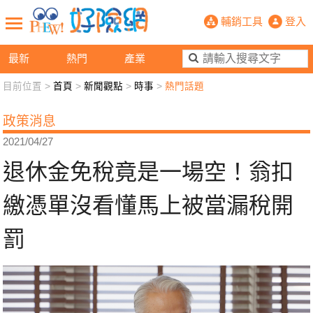
退休金免稅竟是一場空！翁扣繳憑單沒
輔銷工具
登入
最新
熱門
產業
目前位置 >
首頁
>
新聞觀點
>
時事
>
熱門話題
新聞觀點
業務交流
好險懂生活
好險談健康
政策消息
退休先準備
好險學堂
輔銷工具
活動專區
2021/04/27
退休金免稅竟是一場空！翁扣
繳憑單沒看懂馬上被當漏稅開
罰