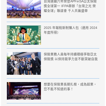
台灣連續六年榮登APFinSA亞太保險
獎全球第一 IFPA舉辦「台灣之光 榮
耀全球」聯誼會 千人共襄盛舉
2025 年報稅新制懶人包（適用 2024
年度所得）
保險業務人員每年持續積極爭取亞太
保險獎 以保持競爭力並不斷突破自我
想要在保險業長期扎根，成為超業，
您不能不知道的事！