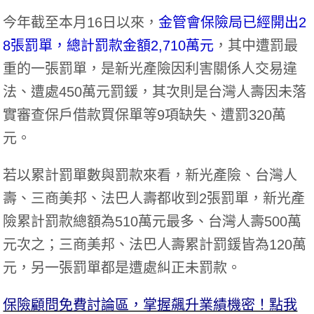
今年截至本月16日以來，
金管會保險局已經開出2
8張罰單，總計罰款金額2,710萬元
，其中遭罰最
重的一張罰單，是新光產險因利害關係人交易違
法、遭處450萬元罰鍰，其次則是台灣人壽因未落
實審查保戶借款買保單等9項缺失、遭罰320萬
元。
若以累計罰單數與罰款來看，新光產險、台灣人
壽、三商美邦、法巴人壽都收到2張罰單，新光產
險累計罰款總額為510萬元最多、台灣人壽500萬
元次之；三商美邦、法巴人壽累計罰鍰皆為120萬
元，另一張罰單都是遭處糾正未罰款。
保險顧問免費討論區，掌握飆升業績機密！點我