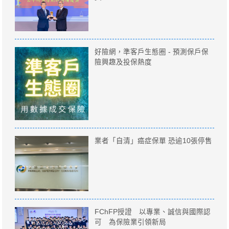
好險網，準客戶生態圈 - 預測保戶保
險興趣及投保熱度
業者「自清」癌症保單 恐逾10張停售
FChFP授證 以專業、誠信與國際認
可 為保險業引領新局