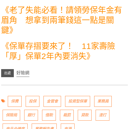
《
老了失能必看！請領勞保年金有
眉角 想拿到兩筆錢這一點是關
鍵
》
《
保單存摺要來了！ 11家壽險
「厚」保單2年內要消失
》
好險網
保費
投保
金管會
投資型保單
業務員
保險局
銀行
借款
裁罰
貸款
渣打
商品合適度
業務報告書
來源