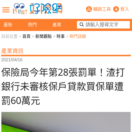
保險局今年第28張罰單！渣打銀行未
輔銷工具
登入
最新
熱門
產業
目前位置 >
首頁
>
新聞觀點
>
時事
>
熱門話題
新聞觀點
業務交流
好險懂生活
好險談健康
產業資訊
退休先準備
好險學堂
輔銷工具
活動專區
2021/04/16
保險局今年第28張罰單！渣打
銀行未審核保戶貸款買保單遭
罰60萬元