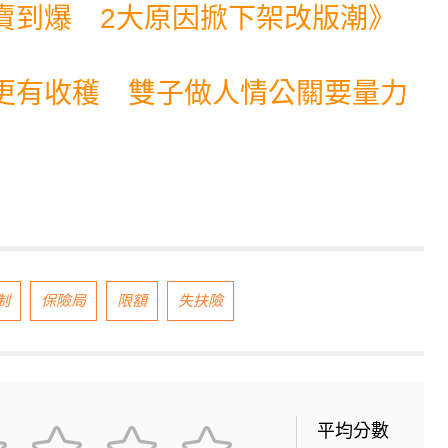
賣到爆 2大原因掀下架改版潮
》
更有收穫 雙子做人情公關要量力
制
保險局
限額
失扶險
平均分數