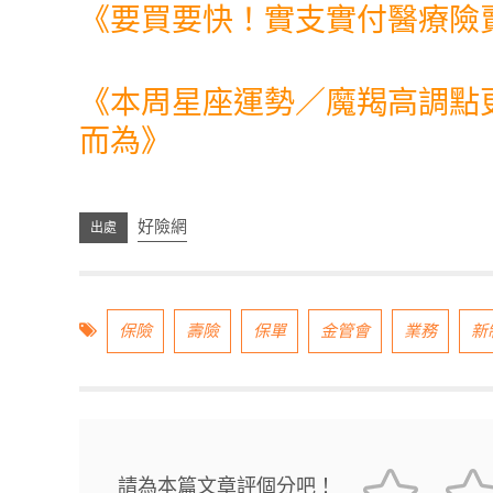
《
要買要快！實支實付醫療險
《
本周星座運勢／魔羯高調點
而為
》
好險網
保險
壽險
保單
金管會
業務
新
請為本篇文章評個分吧！