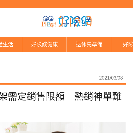
六箭齊發！7月起新保
懂生活
好險談健康
退休先準備
好
2021/03/08
上架需定銷售限額 熱銷神單難