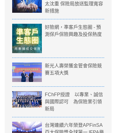
太沈重 保險局放送監理寬容
新措施
好險網，準客戶生態圈 - 預
測保戶保險興趣及投保熱度
新光人壽榮獲金管會保險競
賽五項大獎
FChFP授證 以專業、誠信
與國際認可 為保險業引領
新局
台灣連續六年榮登APFinSA
亞太保險獎全球第一 IFPA舉