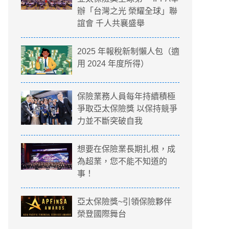
辦「台灣之光 榮耀全球」聯
誼會 千人共襄盛舉
2025 年報稅新制懶人包（適
用 2024 年度所得）
保險業務人員每年持續積極
爭取亞太保險獎 以保持競爭
力並不斷突破自我
想要在保險業長期扎根，成
為超業，您不能不知道的
事！
亞太保險獎~引領保險夥伴
榮登國際舞台