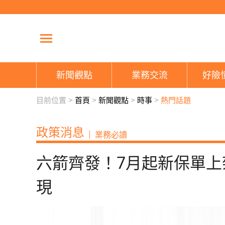
新聞觀點
業務交流
好險
目前位置 >
首頁
>
新聞觀點
>
時事
>
熱門話題
政策消息
業務必讀
六箭齊發！7月起新保單
現