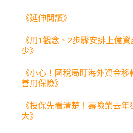
《延伸閱讀》
《
用1觀念、2步驟安排上億
少
》
《
小心！國稅局盯海外資金移
善用保險
》
《
投保先看清楚！壽險業去年
大
》