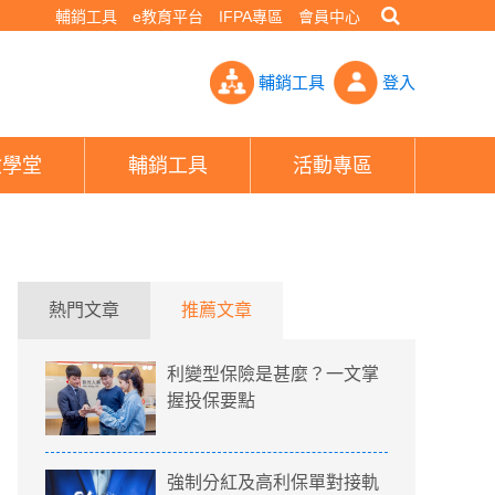
輔銷工具
e教育平台
IFPA專區
會員中心
單上架需定銷售限額 熱銷神單難現- PHEW!好險網
輔銷工具
登入
險學堂
輔銷工具
活動專區
熱門文章
推薦文章
利變型保險是甚麼？一文掌
握投保要點
強制分紅及高利保單對接軌