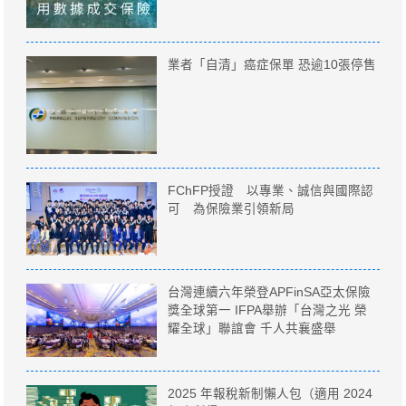
業者「自清」癌症保單 恐逾10張停售
FChFP授證 以專業、誠信與國際認
可 為保險業引領新局
台灣連續六年榮登APFinSA亞太保險
獎全球第一 IFPA舉辦「台灣之光 榮
耀全球」聯誼會 千人共襄盛舉
2025 年報稅新制懶人包（適用 2024