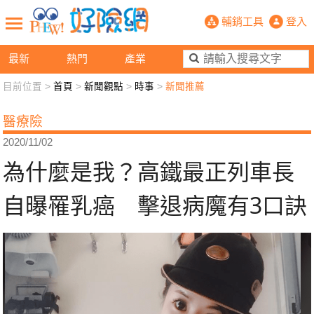
為什麼是我？高鐵最正列車長自曝罹乳
輔銷工具
登入
最新
熱門
產業
目前位置 >
首頁
>
新聞觀點
>
時事
>
新聞推薦
新聞觀點
業務交流
好險懂生活
好險談健康
醫療險
退休先準備
好險學堂
輔銷工具
活動專區
2020/11/02
為什麼是我？高鐵最正列車長
自曝罹乳癌 擊退病魔有3口訣