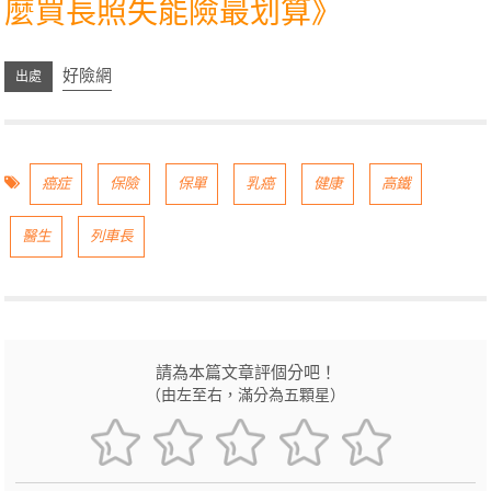
麼買長照失能險最划算
》
好險網
癌症
保險
保單
乳癌
健康
高鐵
醫生
列車長
請為本篇文章評個分吧！
（由左至右，滿分為五顆星）