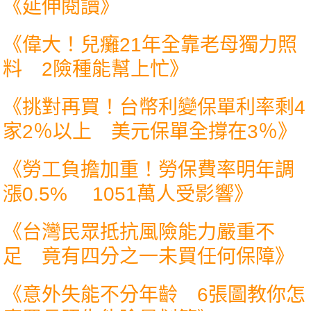
《延伸閱讀》
《
偉大！兒癱21年全靠老母獨力照
料 2險種能幫上忙
》
《
挑對再買！台幣利變保單利率剩4
家2％以上 美元保單全撐在3％
》
《
勞工負擔加重！勞保費率明年調
漲0.5% 1051萬人受影響
》
《
台灣民眾抵抗風險能力嚴重不
足 竟有四分之一未買任何保障
》
《
意外失能不分年齡 6張圖教你怎