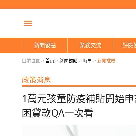
新聞觀點
業務交流
好險
目前位置 >
首頁
>
新聞觀點
>
時事
>
新聞推薦
政策消息
1萬元孩童防疫補貼開始申
困貸款QA一次看