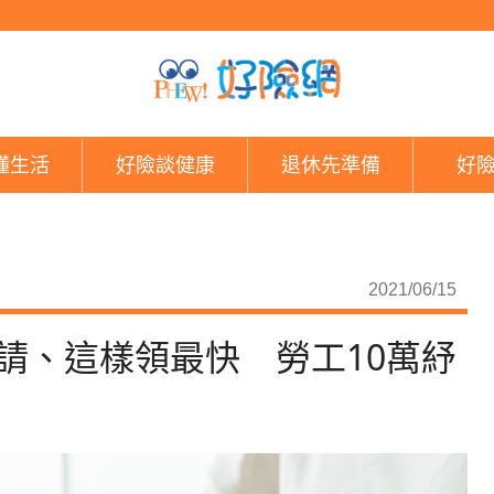
1萬元孩童防疫補貼開
懂生活
好險談健康
退休先準備
好
2021/06/15
請、這樣領最快 勞工10萬紓