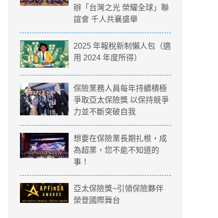
辦「台灣之光 榮耀全球」聯
誼會 千人共襄盛舉
2025 年報稅新制懶人包（適
用 2024 年度所得）
保險業務人員每年持續積極
爭取亞太保險獎 以保持競爭
力並不斷突破自我
想要在保險業長期扎根，成
為超業，您不能不知道的
事！
亞太保險獎~引領保險夥伴
榮登國際舞台