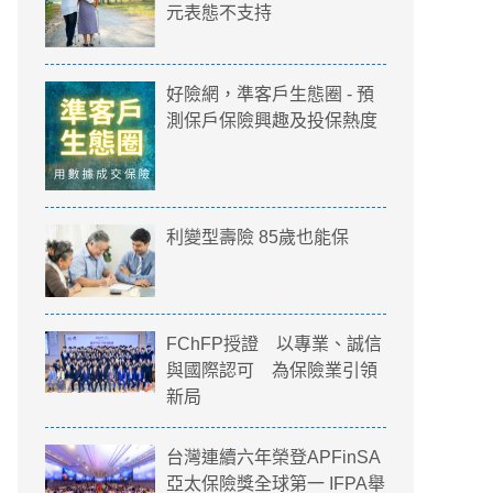
元表態不支持
好險網，準客戶生態圈 - 預
測保戶保險興趣及投保熱度
利變型壽險 85歲也能保
FChFP授證 以專業、誠信
與國際認可 為保險業引領
新局
台灣連續六年榮登APFinSA
亞太保險獎全球第一 IFPA舉