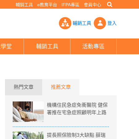
輔銷工具
e教育平台
IFPA專區
會員中心
始申請、這樣領最快 勞工10萬紓困貸款QA一次看- PHEW!好險網
輔銷工具
登入
險學堂
輔銷工具
活動專區
熱門文章
推薦文章
機構住民急症免衝醫院 健保
署推在宅急症照顧明年上路
提長照保險制3大缺點 薛瑞