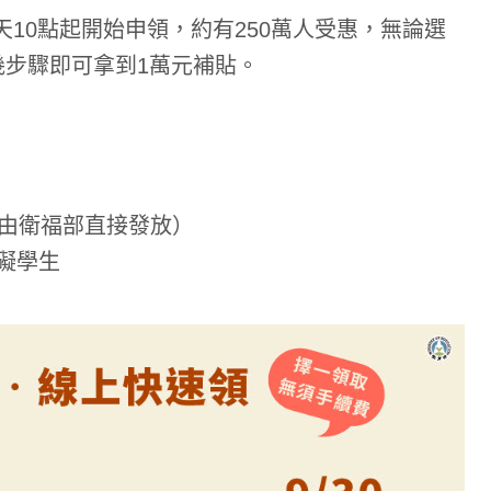
天10點起開始申領，約有250萬人受惠，無論選
幾步驟即可拿到1萬元補貼。
兒由衛福部直接發放）
礙學生