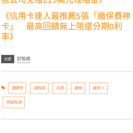
《
信用卡達人最推薦5張「繳保費神
卡」 最高回饋無上限還分期0利
率
》
好險網
遺產稅
國稅局
存款
繳稅
繼承人
預留稅源