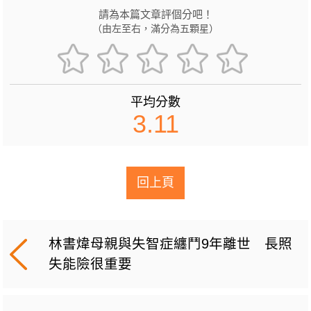
請為本篇文章評個分吧！
（由左至右，滿分為五顆星）
平均分數
3.11
回上頁
林書煒母親與失智症纏鬥9年離世 長照
失能險很重要