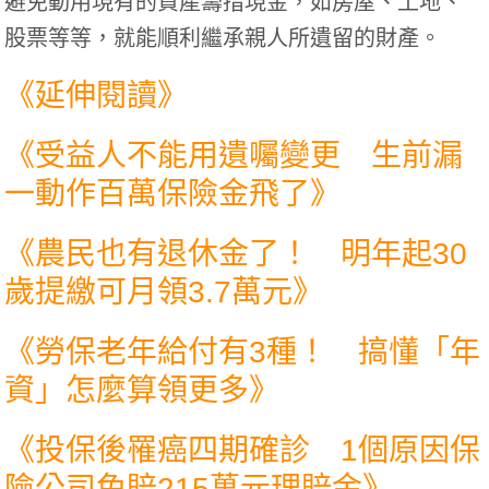
避免動用現有的資產籌措現金，如房屋、土地、
股票等等，就能順利繼承親人所遺留的財產。
《延伸閱讀》
《
受益人不能用遺囑變更 生前漏
一動作百萬保險金飛了
》
《
農民也有退休金了！ 明年起30
歲提繳可月領3.7萬元
》
《
勞保老年給付有3種！ 搞懂「年
資」怎麼算領更多
》
《
投保後罹癌四期確診 1個原因保
險公司免賠215萬元理賠金
》