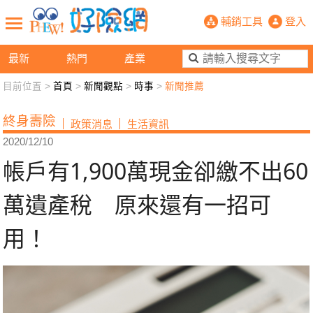
帳戶有1,900萬現金卻繳不出60萬
輔銷工具
登入
最新
熱門
產業
目前位置 >
首頁
>
新聞觀點
>
時事
>
新聞推薦
新聞觀點
業務交流
好險懂生活
好險談健康
終身壽險
政策消息
生活資訊
退休先準備
好險學堂
輔銷工具
活動專區
2020/12/10
帳戶有1,900萬現金卻繳不出60
萬遺產稅 原來還有一招可
用！