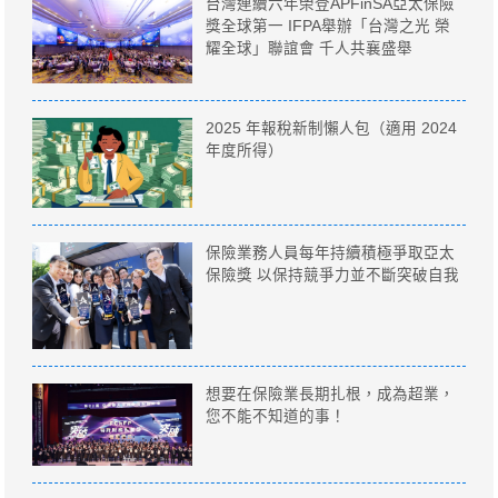
台灣連續六年榮登APFinSA亞太保險
獎全球第一 IFPA舉辦「台灣之光 榮
耀全球」聯誼會 千人共襄盛舉
2025 年報稅新制懶人包（適用 2024
年度所得）
保險業務人員每年持續積極爭取亞太
保險獎 以保持競爭力並不斷突破自我
想要在保險業長期扎根，成為超業，
您不能不知道的事！