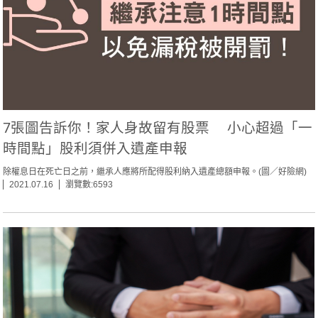
7張圖告訴你！家人身故留有股票 小心超過「一
時間點」股利須併入遺產申報
除權息日在死亡日之前，繼承人應將所配得股利納入遺產總額申報。(圖／好險網)
2021.07.16
瀏覽數:6593