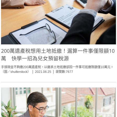
200萬遺產稅想用土地抵繳！漏算一件事僅限額10
萬 快學一招為兒女預留稅源
手頭現金不夠繳200萬遺產稅，以繼承土地抵繳卻因一件事可抵繳限額僅10萬元。
（圖／shutterstock）
2021.06.25
瀏覽數:7677