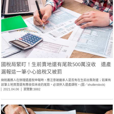
國稅局緊盯！生前賣地還有尾款500萬沒收 遺產
漏報這一筆小心追稅又被罰
納稅義務人在辦理遺產稅申報時，應注意被繼承人是否有在生前出售財產；如果有
該筆土地買賣還有應收但未收的尾款，必須併入遺產課稅。(圖／shutterstock)
2021.04.06
瀏覽數:3882