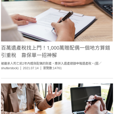
百萬遺產稅找上門！1,000萬贈配偶一個地方算錯
引重稅 靠保單一招神解
被繼承人死亡前2年內贈與配偶的財產，應併入遺產總額申報遺產稅。(圖／
shutterstock)
2021.07.14
瀏覽數:14761