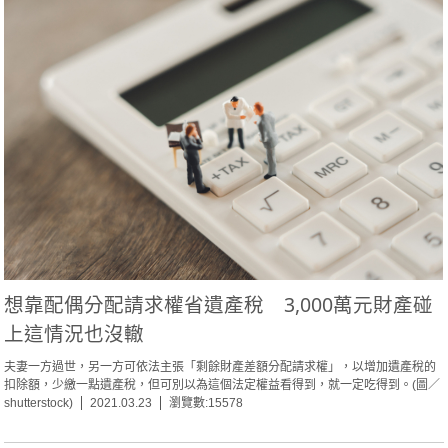
想靠配偶分配請求權省遺產稅 3,000萬元財產碰
上這情況也沒轍
夫妻一方過世，另一方可依法主張「剩餘財產差額分配請求權」，以增加遺產稅的
扣除額，少繳一點遺產稅，但可別以為這個法定權益看得到，就一定吃得到。(圖／
shutterstock)
2021.03.23
瀏覽數:15578