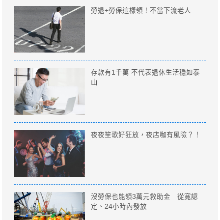
勞退+勞保這樣領！不當下流老人
存款有1千萬 不代表退休生活穩如泰
山
夜夜笙歌好狂放，夜店咖有風險？！
沒勞保也能領3萬元救助金 從寛認
定、24小時內發放