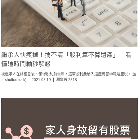
繼承人快瘋掉！搞不清「股利算不算遺產」 看
懂這時間軸秒解惑
被繼承人在除權息後、領得股利前去世，這筆股利要納入遺產總額申報遺產稅。(圖
／shutterstock)
2021.08.19
瀏覽數:2818