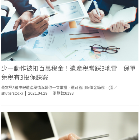
少一動作被扣百萬稅金！遺產稅常踩3地雷 保單
免稅有3投保訣竅
最常見3種申報遺產稅情況帶你一次掌握，還可善用保險金節稅。(圖／
shutterstock)
2021.04.29
瀏覽數:6193