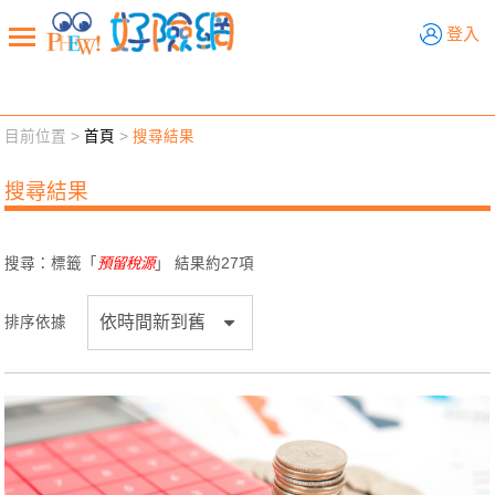
好險網
登入
目前位置 >
首頁
>
搜尋結果
新聞觀點
業務交流
好險懂生活
好險談健康
搜尋結果
退休先準備
好險學堂
輔銷工具
活動專區
搜尋：標籤「
預留稅源
」 結果約
27
項
排序依據