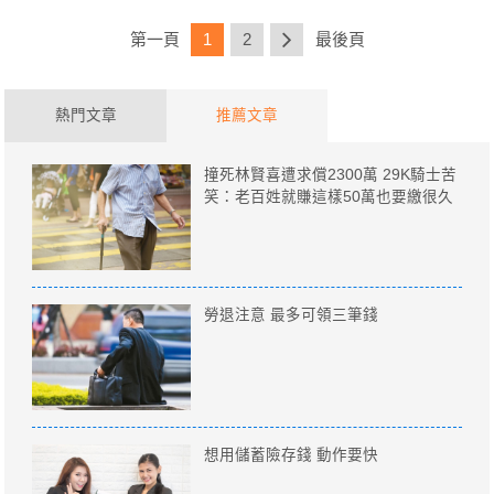
第一頁
1
2
最後頁
熱門文章
推薦文章
撞死林賢喜遭求償2300萬 29K騎士苦
笑：老百姓就賺這樣50萬也要繳很久
勞退注意 最多可領三筆錢
想用儲蓄險存錢 動作要快