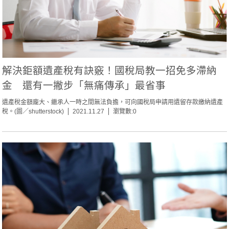
解決鉅額遺產稅有訣竅！國稅局教一招免多滯納
金 還有一撇步「無痛傳承」最省事
遺產稅金額龐大、繼承人一時之間無法負擔，可向國稅局申請用遺留存款繳納遺產
稅。(圖／shutterstock)
2021.11.27
瀏覽數:0