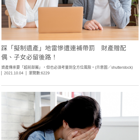
踩「擬制遺產」地雷慘遭連補帶罰 財產贈配
偶、子女必留後路！
資產傳承要「超前部屬」，但也必須考量到全方位風險。(示意圖／shutterstock)
2021.10.04
瀏覽數:6229