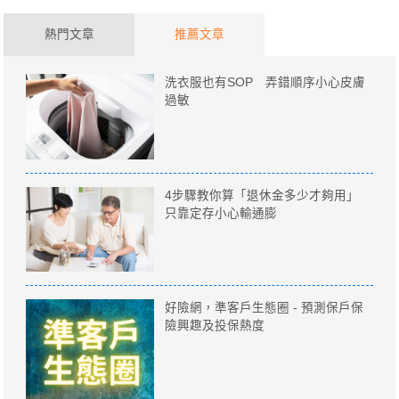
熱門文章
推薦文章
洗衣服也有SOP 弄錯順序小心皮膚
過敏
4步驟教你算「退休金多少才夠用」
只靠定存小心輸通膨
好險網，準客戶生態圈 - 預測保戶保
險興趣及投保熱度