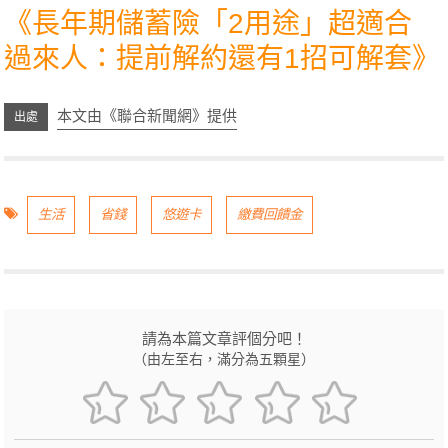
《
長年期儲蓄險「2用途」超適合
過來人：提前解約還有1招可解套
》
本文由《聯合新聞網》提供
生活
省錢
悠遊卡
繳費回饋金
請為本篇文章評個分吧！
（由左至右，滿分為五顆星）