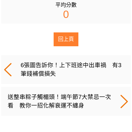
平均分數
0
回上頁
6張圖告訴你！上下班途中出車禍 有3
筆錢補償損失
送整串粽子觸楣頭！端午節7大禁忌一次
看 教你一招化解衰運不纏身