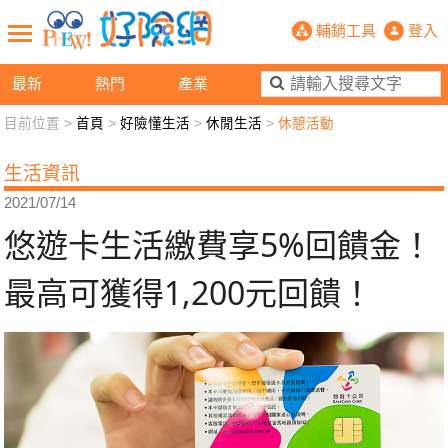
悠遊卡生活繳費享5%回饋金！最高可獲
輔銷工具
登入
最新
熱門
產業
目前位置 >
首頁
>
好險懂生活
>
休閒生活
>
休憩活動
新聞觀點
業務交流
好險懂生活
好險談健康
生活資訊
退休先準備
好險學堂
輔銷工具
活動專區
2021/07/14
悠遊卡生活繳費享5%回饋金！
最高可獲得1,200元回饋！