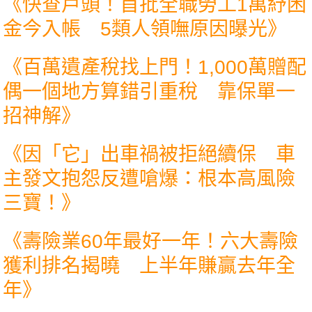
《
快查戶頭！首批全職勞工1萬紓困
金今入帳 5類人領嘸原因曝光
》
《
百萬遺產稅找上門！1,000萬贈配
偶一個地方算錯引重稅 靠保單一
招神解
》
《
因「它」出車禍被拒絕續保 車
主發文抱怨反遭嗆爆：根本高風險
三寶！
》
《
壽險業60年最好一年！六大壽險
獲利排名揭曉 上半年賺贏去年全
年
》