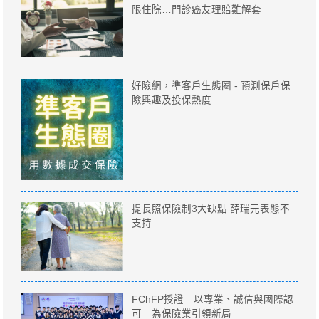
限住院…門診癌友理賠難解套
好險網，準客戶生態圈 - 預測保戶保
險興趣及投保熱度
提長照保險制3大缺點 薛瑞元表態不
支持
FChFP授證 以專業、誠信與國際認
可 為保險業引領新局