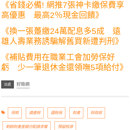
《
省錢必備! 網推7張神卡繳保費享
高優惠 最高2％現金回饋
》
《
換一張躉繳24萬配息多5成 遠
雄人壽業務誘騙解舊買新遭判刑
》
《
補貼費用在職業工會加勞保好
虧 少一筆退休金還領嘸5項給付
》
好險網
保險
遺產稅
國稅局
財產
財政部
剩餘財產差額分配請求權
預留稅源