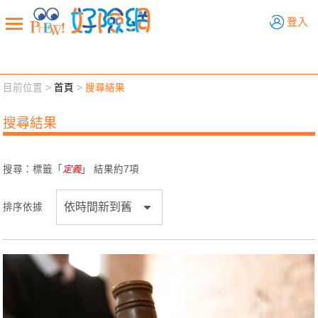
好險網
登入
目前位置 >
首頁
>
搜尋結果
新聞觀點
業務交流
好險懂生活
好險談健康
搜尋結果
退休先準備
好險學堂
輔銷工具
活動專區
搜尋：標籤「
定義
」 結果約
7
項
排序依據