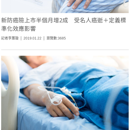
新防癌險上市半個月增2成 受名人癌逝＋定義標
準化效應影響
記者李蕙璇
2019.01.22
瀏覽數:3685