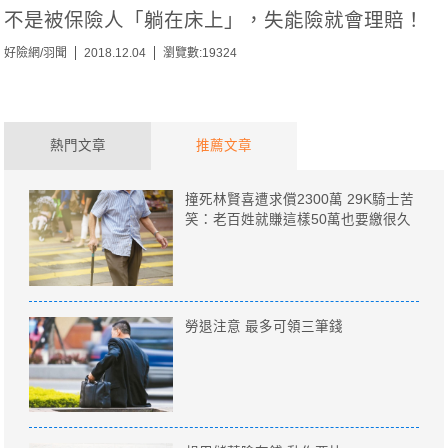
不是被保險人「躺在床上」，失能險就會理賠！
好險網/羽聞
2018.12.04
瀏覽數:19324
熱門文章
推薦文章
撞死林賢喜遭求償2300萬 29K騎士苦
笑：老百姓就賺這樣50萬也要繳很久
勞退注意 最多可領三筆錢