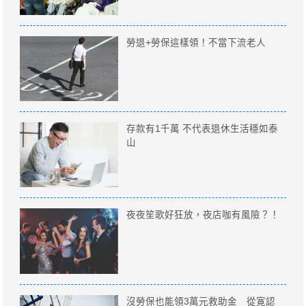
勞退+勞保這樣領！不當下流老人
存款有1千萬 不代表退休生活穩如泰
山
夜夜笙歌好狂放，夜店咖有風險？！
沒勞保也能領3萬元救助金 從寛認