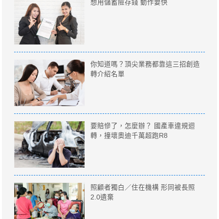
想用儲蓄險存錢 動作要快
你知道嗎？頂尖業務都靠這三招創造
轉介紹名單
要賠慘了，怎麼辦？ 國產車違規迴
轉，撞壞奧迪千萬超跑R8
照顧者獨白／住在機構 形同被長照
2.0遺棄