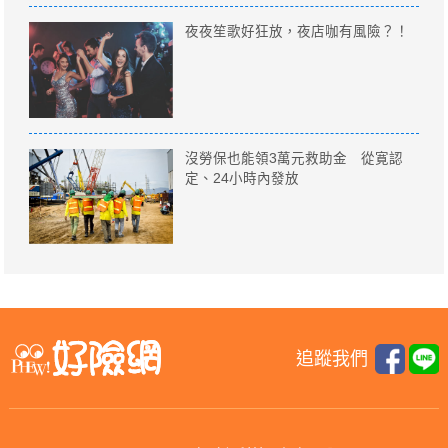
夜夜笙歌好狂放，夜店咖有風險？！
沒勞保也能領3萬元救助金 從寛認
定、24小時內發放
追蹤我們