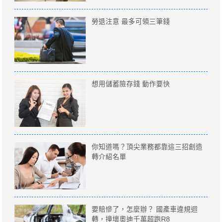
勞退注意 最多可領三筆錢
想用儲蓄險存錢 動作要快
你知道嗎？頂尖業務都靠這三招創造
轉介紹名單
要賠慘了，怎麼辦？ 國產車違規迴
轉，撞壞奧迪千萬超跑R8