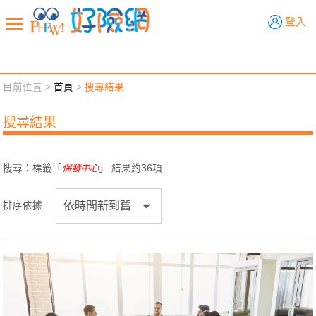
好險網
登入
目前位置 >
首頁
>
搜尋結果
新聞觀點
業務交流
好險懂生活
好險談健康
搜尋結果
退休先準備
好險學堂
輔銷工具
活動專區
搜尋：標籤「
保發中心
」 結果約
36
項
排序依據