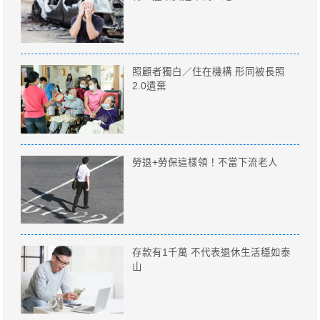
照顧者獨白／住在機構 形同被長照
2.0遺棄
勞退+勞保這樣領！不當下流老人
存款有1千萬 不代表退休生活穩如泰
山