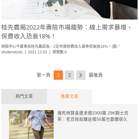
桂先農揭2022年壽險市場趨勢：線上需求暴增、
保費收入恐衰18%！
保險中心今董事長桂先農認為，2全年總保費收入最慘恐衰退18%。(圖／
shutterstock)
2021.12.02
瀏覽數:0
第一頁
1
2
最後頁
熱門文章
推薦文章
撞死林賢喜遭求償2300萬 29K騎士苦
笑：老百姓就賺這樣50萬也要繳很久