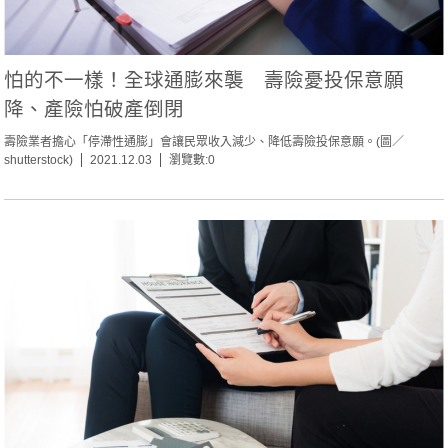
怕的不一樣！全球通膨來襲 壽險憂投保意願
降、產險怕破產倒閉
壽險業者擔心「停滯性通膨」會讓民眾收入減少、降低壽險投保意願。(圖／
shutterstock)
2021.12.03
瀏覽數:0