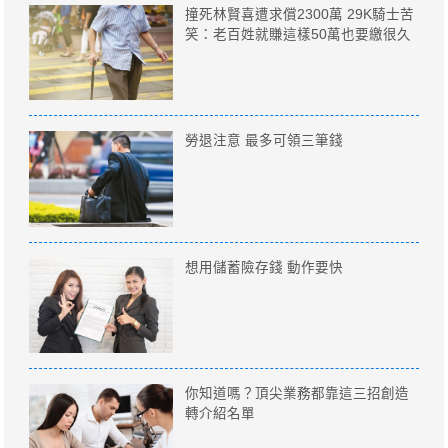
撞死林賢喜遭求償2300萬 29K騎士苦
笑：老百姓就賺這樣50萬也要繳很久
勞退注意 最多可領三筆錢
想用儲蓄險存錢 動作要快
你知道嗎？頂尖業務都靠這三招創造
轉介紹名單