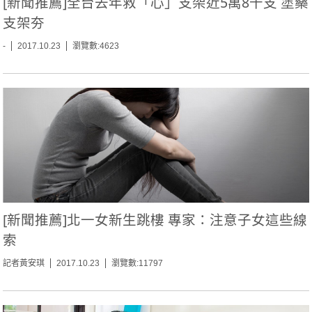
[新聞推薦]全台去年救「心」支架近5萬8千支 塗藥
支架夯
-
2017.10.23
瀏覽數:4623
[新聞推薦]北一女新生跳樓 專家：注意子女這些線
索
記者黃安琪
2017.10.23
瀏覽數:11797