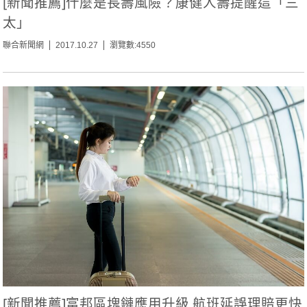
[新聞推薦]什麼是長壽風險？康健人壽提醒這「三
太」
聯合新聞網
2017.10.27
瀏覽數:4550
[新聞推薦]富邦區塊鏈應用升級 航班延誤理賠更快