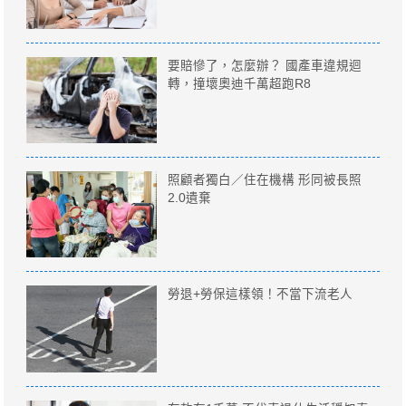
要賠慘了，怎麼辦？ 國產車違規迴
轉，撞壞奧迪千萬超跑R8
照顧者獨白／住在機構 形同被長照
2.0遺棄
勞退+勞保這樣領！不當下流老人