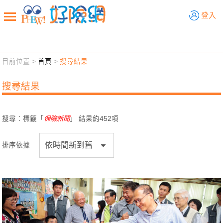
好險網
登入
目前位置 >
首頁
>
搜尋結果
新聞觀點
業務交流
好險懂生活
好險談健康
搜尋結果
退休先準備
好險學堂
輔銷工具
活動專區
搜尋：標籤「
保險新聞
」 結果約
452
項
排序依據