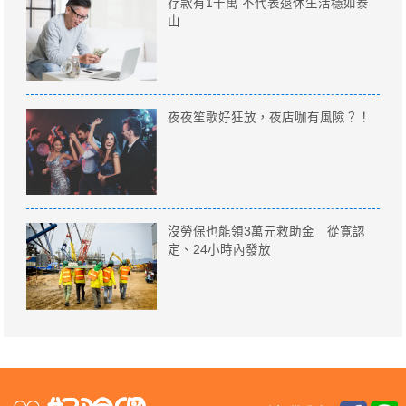
存款有1千萬 不代表退休生活穩如泰
山
夜夜笙歌好狂放，夜店咖有風險？！
沒勞保也能領3萬元救助金 從寛認
定、24小時內發放