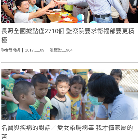
長照全國據點僅2710個 監察院要求衛福部要更積
極
聯合新聞網
2017.11.09
瀏覽數:11964
名醫與疾病的對話／愛女染腸病毒 我才懂家屬的
苦