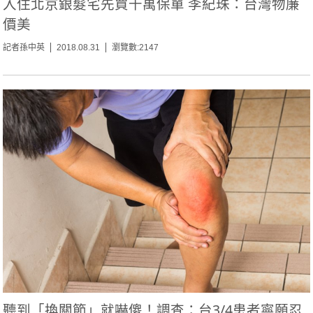
入住北京銀髮宅先買千萬保單 李紀珠：台灣物廉
價美
記者孫中英
2018.08.31
瀏覽數:2147
聽到「換關節」就嚇傻！調查：台3/4患者寧願忍