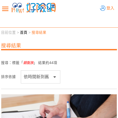
好險網
登入
目前位置 >
首頁
>
搜尋結果
新聞觀點
業務交流
好險懂生活
好險談健康
搜尋結果
退休先準備
好險學堂
輔銷工具
活動專區
搜尋：標籤「
銀髮族
」 結果約
44
項
排序依據