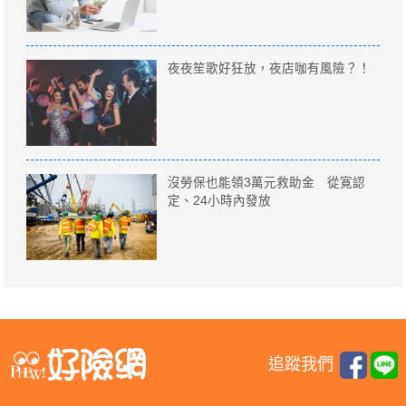
夜夜笙歌好狂放，夜店咖有風險？！
沒勞保也能領3萬元救助金 從寛認
定、24小時內發放
追蹤我們