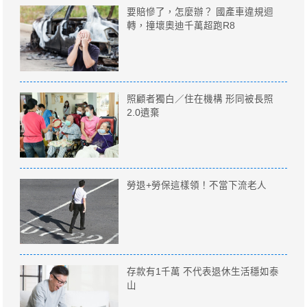
要賠慘了，怎麼辦？ 國產車違規迴
轉，撞壞奧迪千萬超跑R8
照顧者獨白／住在機構 形同被長照
2.0遺棄
勞退+勞保這樣領！不當下流老人
存款有1千萬 不代表退休生活穩如泰
山