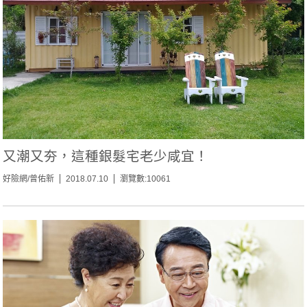
又潮又夯，這種銀髮宅老少咸宜！
好險網/曾佑新
2018.07.10
瀏覽數:10061