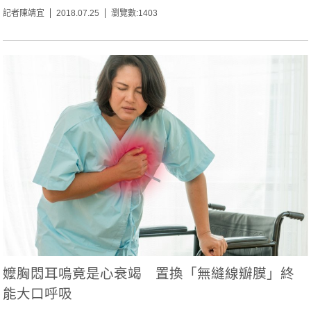
記者陳靖宜
2018.07.25
瀏覽數:1403
嬤胸悶耳鳴竟是心衰竭 置換「無縫線瓣膜」終
能大口呼吸