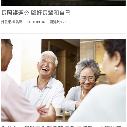
長照議題夯 顧好長輩和自己
好險網/曾佑新
2018.09.04
瀏覽數:12509