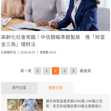
高齡化社會來臨！中信銀瞄準銀髮族 推「財富
金三角」理財法
記者賴亭羽
2018.06.07
瀏覽數:3533
第一頁
1
2
3
最後頁
熱門文章
推薦文章
撞死林賢喜遭求償2300萬 29K騎士苦
笑：老百姓就賺這樣50萬也要繳很久