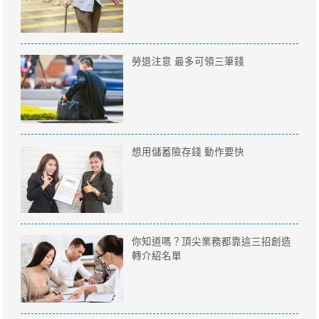
勞退注意 最多可領三筆錢
想用儲蓄險存錢 動作要快
你知道嗎？頂尖業務都靠這三招創造
轉介紹名單