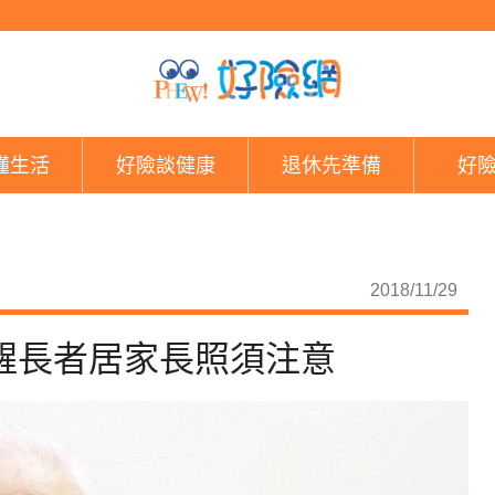
李前總統在家摔倒 醫
懂生活
好險談健康
退休先準備
好
2018/11/29
醒長者居家長照須注意