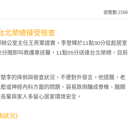
瀏覽數:2166
台北榮總接受檢查
辦公室主任王燕軍證實，李登輝於11點30分從起居室
2分隨即叫救護車送醫，11點55分送達台北榮總，目前
。
清楚李的摔倒與檢查狀況，不便對外發言。他提醒，老
血壓或神經內科方面的問題，容易跌倒釀成脊椎、髖關
籲長輩與家人多留心居家環境安全。
險,儲蓄險
務狀況
》