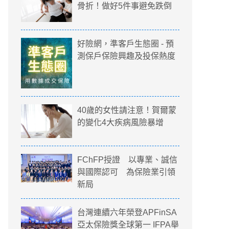
骨折！做好5件事避免跌倒
好險網，準客戶生態圈 - 預
測保戶保險興趣及投保熱度
40歲的女性請注意！賀爾蒙
的變化4大疾病風險暴增
FChFP授證 以專業、誠信
與國際認可 為保險業引領
新局
台灣連續六年榮登APFinSA
亞太保險獎全球第一 IFPA舉