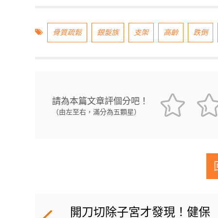
骨質疏鬆
銀髮族
支架
高齡
跌倒
請為本篇文章評個分吧！
（由左至右，滿分為五顆星）
開刀切除子宮才發現！健保