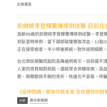
記者羅真
前總統李登輝驚傳摔倒送醫 目前在
高齡95歲的前總統李登輝驚傳摔倒送醫。李登輝
到臥室時摔倒，當下頭部碰撞導致流血，11點3
正在接受檢查。半小時後將統一對外說明細節
台北榮民總醫院副院長陳威明表示，目前還不
人家的骨質相對疏鬆，還經常合併糖尿病、高
節、肩關節與手腕的骨折，恢復也不容易，呼
關鍵字：骨質疏鬆,銀髮族,高齡,保險規劃,醫療
《延伸閱讀：
關係你我未來 全民健保的財
聯合新聞網