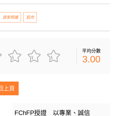
居家照護
肌肉
平均分數
3.00
回上頁
FChFP授證 以專業、誠信