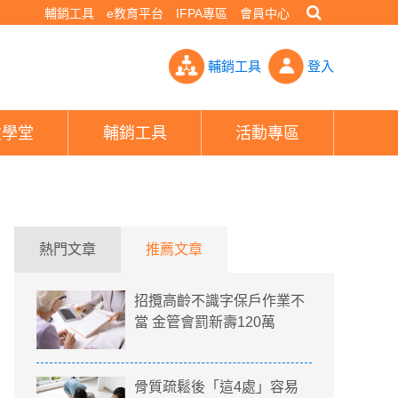
輔銷工具
e教育平台
IFPA專區
會員中心
師提醒長者居家長照須注意- PHEW!好險網
輔銷工具
登入
險學堂
輔銷工具
活動專區
熱門文章
推薦文章
招攬高齡不識字保戶作業不
當 金管會罰新壽120萬
骨質疏鬆後「這4處」容易