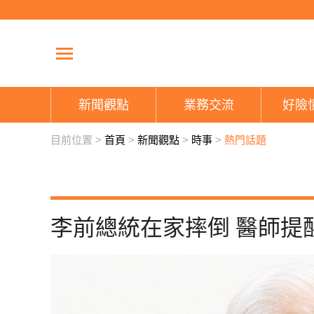
新聞觀點
業務交流
好險
目前位置 >
首頁
>
新聞觀點
>
時事
>
熱門話題
李前總統在家摔倒 醫師提