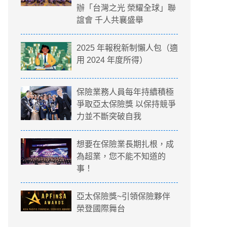
辦「台灣之光 榮耀全球」聯
誼會 千人共襄盛舉
2025 年報稅新制懶人包（適
用 2024 年度所得）
保險業務人員每年持續積極
爭取亞太保險獎 以保持競爭
力並不斷突破自我
想要在保險業長期扎根，成
為超業，您不能不知道的
事！
亞太保險獎~引領保險夥伴
榮登國際舞台